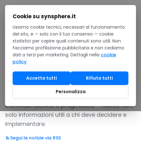
Salta al contenuto
Cookie su synsphere.it
Usiamo cookie tecnici, necessari al funzionamento
Home
/
Notizie
del sito, e — solo con il tuo consenso — cookie
statistici per capire quali contenuti sono utili. Non
Notizie
facciamo profilazione pubblicitaria e non cediamo
dati a terzi per marketing. Dettagli nella
cookie
policy
.
Guide pratiche, analisi di mercato e
aggiornamenti prodotto per PMI italiane che
Accetta tutti
Rifiuta tutti
adottano l'ecosistema Microsoft. Articoli
Personalizza
scritti dal nostro team con un approccio
editoriale tecnico e pragmatico — niente fluff,
solo informazioni utili a chi deve decidere e
implementare.
Segui le notizie via RSS