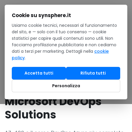
Salta al contenuto
Cookie su synsphere.it
Usiamo cookie tecnici, necessari al funzionamento
Home
/
Formazione
/
Catalogo corsi Microsoft
/
del sito, e — solo con il tuo consenso — cookie
AZ-400 Designing and Implementing Microsoft DevOps
statistici per capire quali contenuti sono utili. Non
Solutions
facciamo profilazione pubblicitaria e non cediamo
dati a terzi per marketing. Dettagli nella
cookie
COSTRUISCI PIPELINE DEVOPS AZURE ENTERPRISE
policy
.
DALLA REPOSITORY AL PRODUCTION
AZ-400 Designing
Accetta tutti
Rifiuta tutti
and Implementing
Personalizza
Microsoft DevOps
Solutions