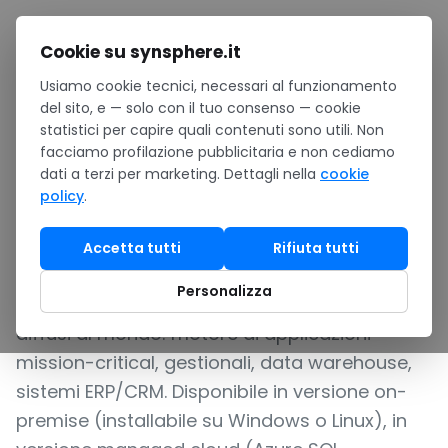
Salta al contenuto
Cookie su synsphere.it
Usiamo cookie tecnici, necessari al funzionamento
Home
/
Software
/
Data & analytics
/
SQL Server
del sito, e — solo con il tuo consenso — cookie
statistici per capire quali contenuti sono utili. Non
DATABASE RELAZIONALE ENTERPRISE PER
facciamo profilazione pubblicitaria e non cediamo
APPLICAZIONI MISSION-CRITICAL
dati a terzi per marketing. Dettagli nella
cookie
policy
.
SQL Server
Accetta tutti
Rifiuta tutti
Microsoft SQL Server è il database relazionale
Personalizza
enterprise di Microsoft, uno degli RDBMS più
diffusi al mondo: motore di applicazioni
mission-critical, gestionali, data warehouse,
sistemi ERP/CRM. Disponibile in versione on-
premise (installabile su Windows o Linux), in