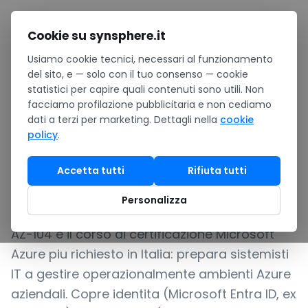
Salta al contenuto
Cookie su synsphere.it
Usiamo cookie tecnici, necessari al funzionamento
Home
/
Formazione
/
Catalogo corsi Microsoft
/
del sito, e — solo con il tuo consenso — cookie
AZ-104 Microsoft Azure Administrator
statistici per capire quali contenuti sono utili. Non
facciamo profilazione pubblicitaria e non cediamo
LA CERTIFICAZIONE AZURE PIU RICHIESTA SUL
dati a terzi per marketing. Dettagli nella
cookie
MERCATO ITALIANO PER SISTEMISTI CLOUD
policy
.
AZ-104 Microsoft
Accetta tutti
Rifiuta tutti
Azure Administrator
Personalizza
AZ-104 e il corso di certificazione Microsoft
Azure piu richiesto in Italia: prepara sistemisti
IT a gestire operazionalmente ambienti Azure
aziendali. Copre identita (Microsoft Entra ID, ex