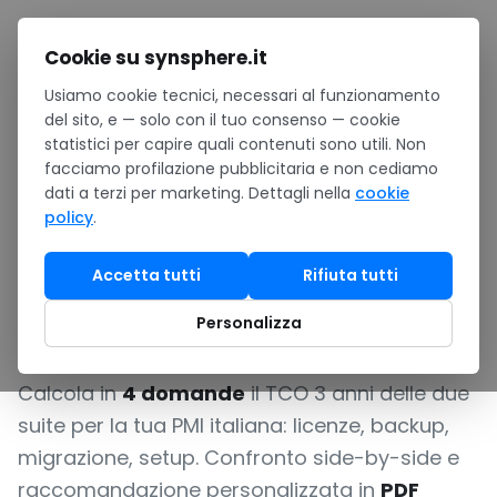
Salta al contenuto
Cookie su synsphere.it
Usiamo cookie tecnici, necessari al funzionamento
Home
/
Strumenti
/
TCO Calculator
del sito, e — solo con il tuo consenso — cookie
statistici per capire quali contenuti sono utili. Non
Microsoft 365 vs
facciamo profilazione pubblicitaria e non cediamo
dati a terzi per marketing. Dettagli nella
cookie
Google Workspace:
policy
.
quanto costa
Accetta tutti
Rifiuta tutti
davvero?
Personalizza
Calcola in
4 domande
il TCO 3 anni delle due
suite per la tua PMI italiana: licenze, backup,
migrazione, setup. Confronto side-by-side e
raccomandazione personalizzata in
PDF