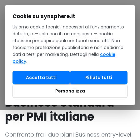
Salta al contenuto
Cookie su synsphere.it
Usiamo cookie tecnici, necessari al funzionamento
Home
/
Confronti
/
del sito, e — solo con il tuo consenso — cookie
Microsoft 365 Business Basic vs Business Standard per PMI
statistici per capire quali contenuti sono utili. Non
italiane
facciamo profilazione pubblicitaria e non cediamo
dati a terzi per marketing. Dettagli nella
cookie
GUIDA ACQUISTO
•
Software · Produttività
policy
.
Microsoft 365
Accetta tutti
Rifiuta tutti
Business Basic vs
Personalizza
Business Standard
per PMI italiane
Confronto fra i due piani Business entry-level