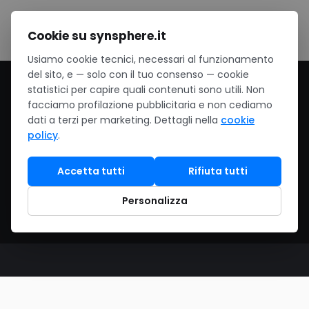
Salta al contenuto
Cookie su synsphere.it
Usiamo cookie tecnici, necessari al funzionamento
del sito, e — solo con il tuo consenso — cookie
Home
/
Software
/
Assistenza Software
statistici per capire quali contenuti sono utili. Non
facciamo profilazione pubblicitaria e non cediamo
Assistenza Software
dati a terzi per marketing. Dettagli nella
cookie
policy
.
Help desk e gestione continuativa del tuo
Accetta tutti
Rifiuta tutti
ambiente Microsoft 365: supporto agli utenti,
amministrazione del tenant, sicurezza e
Personalizza
ottimizzazione delle licenze.