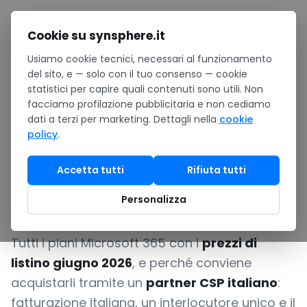
Salta al contenuto
Cookie su synsphere.it
Usiamo cookie tecnici, necessari al funzionamento
Home
/
Licenze Microsoft 365
del sito, e — solo con il tuo consenso — cookie
statistici per capire quali contenuti sono utili. Non
Licenze Microsoft 365
facciamo profilazione pubblicitaria e non cediamo
dati a terzi per marketing. Dettagli nella
cookie
per aziende: piani,
policy
.
prezzi e acquisto via
Accetta tutti
Rifiuta tutti
CSP
Personalizza
Tutti i piani Microsoft 365 con i
prezzi di
listino giugno 2026
, e perché conviene
acquistarli tramite un
partner CSP italiano
:
fatturazione italiana, un interlocutore unico e il