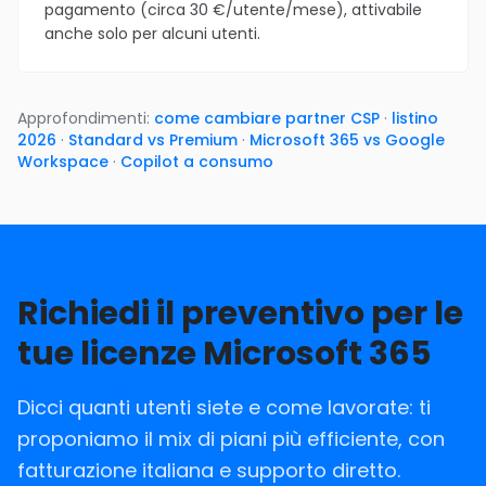
pagamento (circa 30 €/utente/mese), attivabile
anche solo per alcuni utenti.
Approfondimenti:
come cambiare partner CSP
·
listino
2026
·
Standard vs Premium
·
Microsoft 365 vs Google
Workspace
·
Copilot a consumo
Richiedi il preventivo per le
tue licenze Microsoft 365
Dicci quanti utenti siete e come lavorate: ti
proponiamo il mix di piani più efficiente, con
fatturazione italiana e supporto diretto.