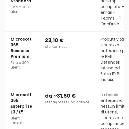
Standard
desktop
completo +
Fino a 300
utenti
email +
Teams + 1 TB
OneDrive.
Microsoft
Produttività +
23,10 €
365
sicurezza
utente/mese
Business
enterprise per
Premium
le PMI:
Defender,
Fino a 300
utenti
Intune ed
Entra ID P1
inclusi.
Microsoft
La fascia
da ~31,50 €
365
enterprise:
utente/mese (indicativo)
Enterprise
nessun limite
E3 / E5
di utenti,
sicurezza e
Utenti
illimitati
compliance a