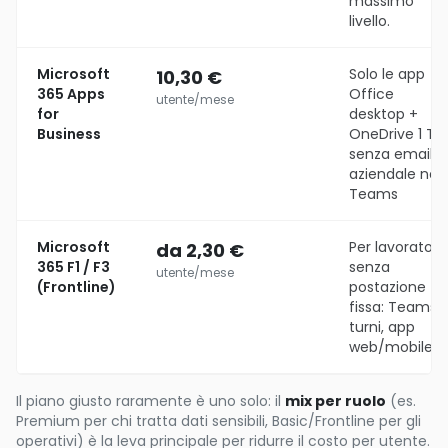
massimo
livello.
Microsoft
Solo le app
10,30 €
365 Apps
Office
utente/mese
for
desktop +
Business
OneDrive 1 TB,
senza email
aziendale né
Teams
Microsoft
Per lavoratori
da 2,30 €
365 F1 / F3
senza
utente/mese
(Frontline)
postazione
fissa: Teams,
turni, app
web/mobile
Il piano giusto raramente è uno solo: il
mix per ruolo
(es.
Premium per chi tratta dati sensibili, Basic/Frontline per gli
operativi) è la leva principale per ridurre il costo per utente.