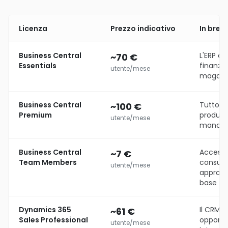
Licenza
Prezzo indicativo
In brev
Business Central
L'ERP co
~70 €
Essentials
finanza,
utente/mese
magazzi
Business Central
Tutto Es
~100 €
Premium
produzi
utente/mese
manag
Business Central
Accesso
~7 €
Team Members
consult
utente/mese
approvaz
base
Dynamics 365
Il CRM 
~61 €
Sales Professional
opportun
utente/mese