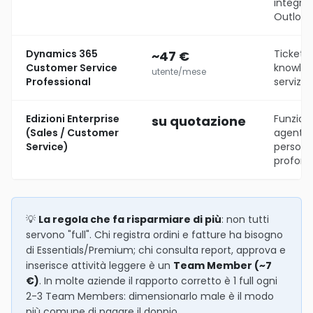
integra
Outloo
Dynamics 365
Ticket, 
~47 €
Customer Service
knowled
utente/mese
Professional
servizio 
Edizioni Enterprise
Funzioni
su quotazione
(Sales / Customer
agenti C
Service)
persona
profon
💡
La regola che fa risparmiare di più
: non tutti
servono "full". Chi registra ordini e fatture ha bisogno
di Essentials/Premium; chi consulta report, approva e
inserisce attività leggere è un
Team Member (~7
€)
. In molte aziende il rapporto corretto è 1 full ogni
2-3 Team Members: dimensionarlo male è il modo
più comune di pagare il doppio.