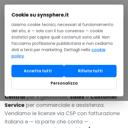
Salta al contenuto
Cookie su synsphere.it
Usiamo cookie tecnici, necessari al funzionamento
Home
/
Licenze Dynamics 365
del sito, e — solo con il tuo consenso — cookie
statistici per capire quali contenuti sono utili. Non
Licenze Dynamics
facciamo profilazione pubblicitaria e non cediamo
dati a terzi per marketing. Dettagli nella
cookie
365: prezzi, piani e
policy
.
acquisto via CSP
Accetta tutti
Rifiuta tutti
Personalizza
ERP e CRM Microsoft per le PMI:
Business
Central
per il gestionale,
Sales
e
Customer
Service
per commerciale e assistenza.
Vendiamo le licenze via CSP con fatturazione
italiana e — la parte che conta —