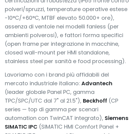
certificazioni di robustezza (IP65 fronte contro
polveri/spruzzi, temperature operative estese
-10°C/+60°C, MTBF elevato 50.000+ ore),
assenza di ventole nei modelli fanless (per
ambienti polverosi), e fattori forma specifici
(open frame per integrazione in macchine,
closed wall-mount per HMI standalone,
stainless steel per sanità e food processing).
Lavoriamo con i brand più affidabili del
mercato industriale italiano:
Advantech
(leader globale Panel PC, gamma
TPC/SPC/UTC dal 7" al 21.5"),
Beckhoff
(CP
series — top di gamma per scenari
automation con TwinCAT integrato),
Siemens
SIMATIC IPC
(SIMATIC HMI Comfort Panel +