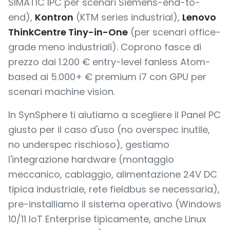
SIMATIC IPC per scenari Siemens-end-to-
end),
Kontron
(KTM series industrial),
Lenovo
ThinkCentre Tiny-in-One
(per scenari office-
grade meno industriali). Coprono fasce di
prezzo dai 1.200 € entry-level fanless Atom-
based ai 5.000+ € premium i7 con GPU per
scenari machine vision.
In SynSphere ti aiutiamo a scegliere il Panel PC
giusto per il caso d'uso (no overspec inutile,
no underspec rischioso), gestiamo
l'integrazione hardware (montaggio
meccanico, cablaggio, alimentazione 24V DC
tipica industriale, rete fieldbus se necessaria),
pre-installiamo il sistema operativo (Windows
10/11 IoT Enterprise tipicamente, anche Linux