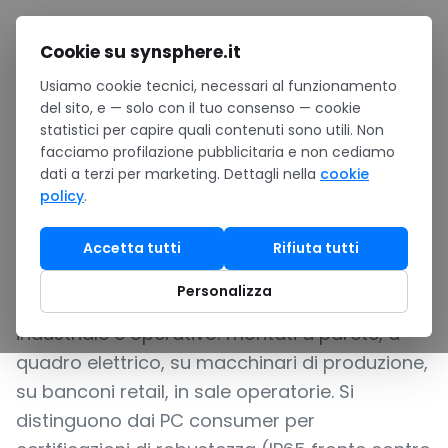
Salta al contenuto
Cookie su synsphere.it
Usiamo cookie tecnici, necessari al funzionamento
Home
/
Hardware
/
Computer & Surface
/
Panel PC
del sito, e — solo con il tuo consenso — cookie
statistici per capire quali contenuti sono utili. Non
COMPUTER ALL-IN-ONE TOUCHSCREEN PER AMBIENTI
facciamo profilazione pubblicitaria e non cediamo
INDUSTRIALI, RETAIL E SANITÀ
dati a terzi per marketing. Dettagli nella
cookie
policy
.
Panel PC
Accetta tutti
Rifiuta tutti
I Panel PC sono
computer all-in-one con
Personalizza
touchscreen integrato
progettati per uso
industriale e operativo: montati a parete, a
quadro elettrico, su macchinari di produzione,
su banconi retail, in sale operatorie. Si
distinguono dai PC consumer per