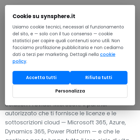
Salta al contenuto
Cookie su synsphere.it
Usiamo cookie tecnici, necessari al funzionamento
Home
/
Cloud
/
Assistenza Cloud
/
Assistenza Cloud CSP
del sito, e — solo con il tuo consenso — cookie
statistici per capire quali contenuti sono utili. Non
LICENZE CLOUD MICROSOFT GESTITE: FATTURAZIONE
facciamo profilazione pubblicitaria e non cediamo
FLESSIBILE IN EURO E SUPPORTO INCLUSO
dati a terzi per marketing. Dettagli nella
cookie
policy
.
Assistenza Cloud CSP
Accetta tutti
Rifiuta tutti
L'assistenza Cloud CSP di SynSphere è il
Personalizza
servizio con cui diventiamo il tuo Cloud
Solution Provider Microsoft: il partner
autorizzato che ti fornisce le licenze e le
sottoscrizioni cloud — Microsoft 365, Azure,
Dynamics 365, Power Platform — e che le