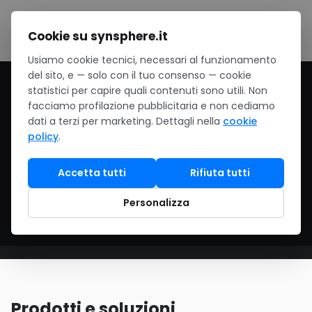
Salta al contenuto
Cookie su synsphere.it
Usiamo cookie tecnici, necessari al funzionamento
del sito, e — solo con il tuo consenso — cookie
Home
/
Cloud
/
Microsoft Azure
statistici per capire quali contenuti sono utili. Non
facciamo profilazione pubblicitaria e non cediamo
Microsoft Azure
dati a terzi per marketing. Dettagli nella
cookie
policy
.
Compute, App Service, Storage e Azure AI: la
Accetta tutti
Rifiuta tutti
piattaforma cloud Microsoft per applicazioni
scalabili, container e servizi cognitivi.
Personalizza
Prodotti e soluzioni