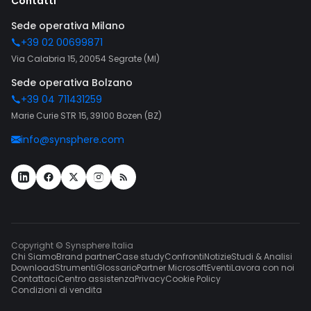
Contatti
Sede operativa Milano
+39 02 00699871
Via Calabria 15, 20054 Segrate (MI)
Sede operativa Bolzano
+39 04 711431259
Marie Curie STR 15, 39100 Bozen (BZ)
info@synsphere.com
Copyright © Synsphere Italia
Chi Siamo
Brand partner
Case study
Confronti
Notizie
Studi & Analisi
Download
Strumenti
Glossario
Partner Microsoft
Eventi
Lavora con noi
Contattaci
Centro assistenza
Privacy
Cookie Policy
Condizioni di vendita