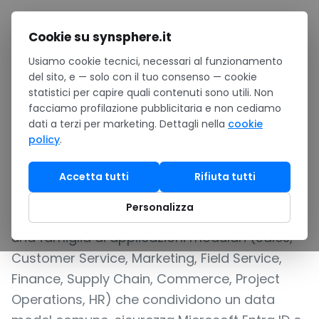
Salta al contenuto
Cookie su synsphere.it
Usiamo cookie tecnici, necessari al funzionamento
Home
/
Software
/
Business app & ERP
/
Dynamics 365
del sito, e — solo con il tuo consenso — cookie
statistici per capire quali contenuti sono utili. Non
CRM ED ERP UNIFICATI PER VENDITE, MARKETING,
facciamo profilazione pubblicitaria e non cediamo
CUSTOMER SERVICE E OPERATIONS
dati a terzi per marketing. Dettagli nella
cookie
policy
.
Dynamics 365
Accetta tutti
Rifiuta tutti
Microsoft Dynamics 365 è la piattaforma
Personalizza
cloud di Microsoft per CRM ed ERP enterprise:
una famiglia di applicazioni modulari (Sales,
Customer Service, Marketing, Field Service,
Finance, Supply Chain, Commerce, Project
Operations, HR) che condividono un data