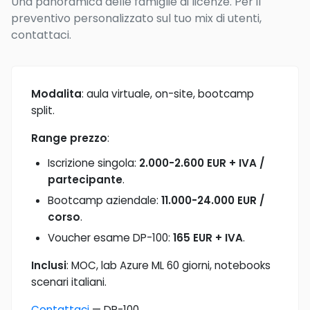
Una panoramica delle famiglie di licenze. Per il
preventivo personalizzato sul tuo mix di utenti,
contattaci.
Modalita
: aula virtuale, on-site, bootcamp
split.
Range prezzo
:
Iscrizione singola:
2.000-2.600 EUR + IVA /
partecipante
.
Bootcamp aziendale:
11.000-24.000 EUR /
corso
.
Voucher esame DP-100:
165 EUR + IVA
.
Inclusi
: MOC, lab Azure ML 60 giorni, notebooks
scenari italiani.
Contattaci
— DP-100.