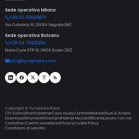
Sede operativa Milano
+39 02 00699871
Via Calabria 15, 20054 Segrate (MI)
Sede operativa Bolzano
+39 04 711431259
Marie Curie STR 15, 39100 Bozen (BZ)
info@synsphere.com
Copyright © Synsphere Italia
Chi Siamo
Brand partner
Case study
Confronti
Notizie
Studi & Analisi
Download
Strumenti
Glossario
Partner Microsoft
Eventi
Lavora con noi
Contattaci
Centro assistenza
Privacy
Cookie Policy
Condizioni di vendita