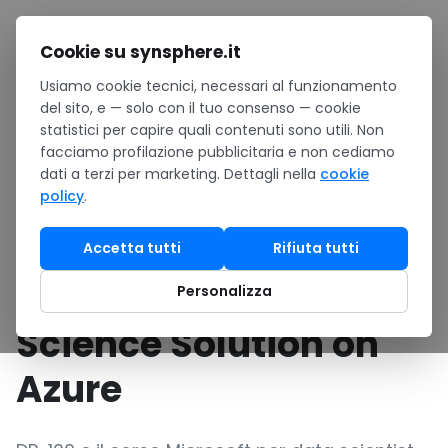
Salta al contenuto
Cookie su synsphere.it
Usiamo cookie tecnici, necessari al funzionamento
Home
/
Formazione
/
Catalogo corsi Microsoft
/
del sito, e — solo con il tuo consenso — cookie
DP-100 Designing and Implementing a Data Science
statistici per capire quali contenuti sono utili. Non
Solution on Azure
facciamo profilazione pubblicitaria e non cediamo
dati a terzi per marketing. Dettagli nella
cookie
PER DATA SCIENTIST CHE OPERATIONALIZZANO
policy
.
MODELLI ML SU AZURE ML
DP-100 Designing and
Accetta tutti
Rifiuta tutti
Implementing a Data
Personalizza
Science Solution on
Azure