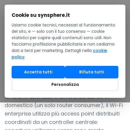
Salta al contenuto
Cookie su synsphere.it
Usiamo cookie tecnici, necessari al funzionamento
Home
/
Hardware
/
Networking
/
Wi-Fi enterprise
del sito, e — solo con il tuo consenso — cookie
statistici per capire quali contenuti sono utili. Non
ACCESS POINT E MESH WI-FI 6/6E PER COVERAGE
facciamo profilazione pubblicitaria e non cediamo
AZIENDALE COMPLETA
dati a terzi per marketing. Dettagli nella
cookie
policy
.
Wi-Fi enterprise
Accetta tutti
Rifiuta tutti
Il Wi-Fi enterprise è la connettività wireless dei
Personalizza
dipendenti, ospiti e device IoT all'interno degli
ambienti aziendali. A differenza del Wi-Fi
domestico (un solo router consumer), il Wi-Fi
enterprise utilizza più access point distribuiti
coordinati da un controller centrale: