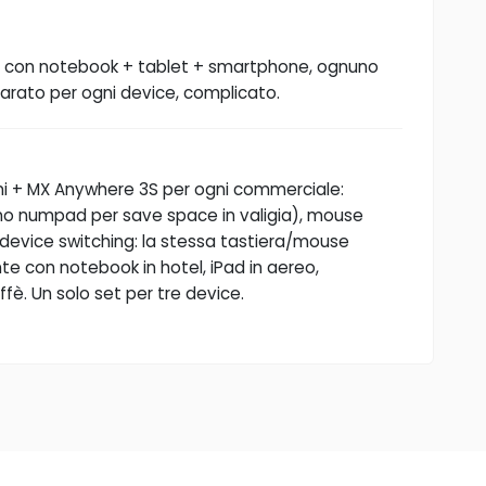
a con notebook + tablet + smartphone, ognuno
rato per ogni device, complicato.
ni + MX Anywhere 3S per ogni commerciale:
(no numpad per save space in valigia), mouse
device switching: la stessa tastiera/mouse
e con notebook in hotel, iPad in aereo,
è. Un solo set per tre device.