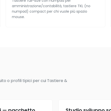
Tastiere full-size con numpad per
amministrazione/contabilità, tastiere TKL (no
numpad) compact per chi vuole più spazio
mouse.
o o profili tipici per cui Tastiere &
ti — pacchetto
Studio sviluppo 