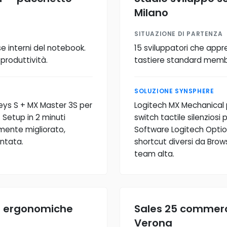
Milano
SITUAZIONE DI PARTENZA
e interni del notebook.
15 sviluppatori che appr
produttività.
tastiere standard membr
SOLUZIONE SYNSPHERE
eys S + MX Master 3S per
Logitech MX Mechanical p
 Setup in 2 minuti
switch tactile silenziosi
mente migliorato,
Software Logitech Option
entata.
shortcut diversi da Bro
team alta.
he ergonomiche
Sales 25 commerci
Verona