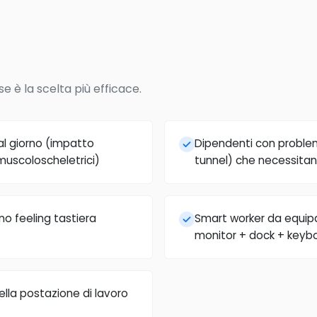
e è la scelta più efficace.
al giorno (impatto
Dipendenti con problem
muscoloscheletrici)
tunnel) che necessitan
no feeling tastiera
Smart worker da equip
monitor + dock + keyb
ella postazione di lavoro