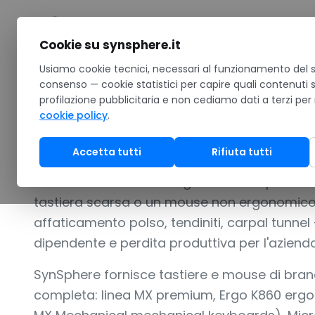
Salta al contenuto
Cookie su synsphere.it
Home
Usiamo cookie tecnici, necessari al funzionamento del si
/
Hardware
/
Accessori
/
Tastiere & mouse
consenso — cookie statistici per capire quali contenuti 
profilazione pubblicitaria e non cediamo dati a terzi per
TASTIERE E MOUSE BUSINESS: WIRELESS, ERGONOMIC
cookie policy
.
Tastiere & mou
Accetta tutti
Rifiuta tutti
Tastiera e mouse sono gli accessori più sottov
tastiera scarsa o un mouse non ergonomico 
affaticamento polso, tendiniti, carpal tunnel —
dipendente e perdita produttiva per l'azienda
SynSphere fornisce tastiere e mouse di bran
completa: linea MX premium, Ergo K860 er