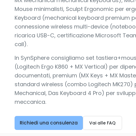
MX Mechanical mechanical keyboards), Micr
Mouse minimalisti, Sculpt Ergonomic per er
Keyboard (mechanical keyboard premium per
connessione wireless multi-device (notebo
ricarica USB-C, certificazione Microsoft Tea
call).
In SynSphere consigliamo set tastiera+mous
(Logitech Ergo K860 + MX Vertical) per dipen
documentati, premium (MX Keys + MX Master 
standard wireless (combo Logitech MK270) p
Mechanical, Das Keyboard 4 Pro) per svilupp
meccanica.
Richiedi una consulenza
Vai alle FAQ