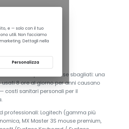
to, e — solo con il tuo
sono utili. Non facciamo
 marketing. Dettagli nella
I, MULTI-DEVICE
se
Personalizza
alutati ma più 'tossici' se sbagliati: una
usati 8 ore al giorno per anni causano
 costi sanitari personali per il
.
d professionali: Logitech (gamma più
gonomica, MX Master 3S mouse premium,