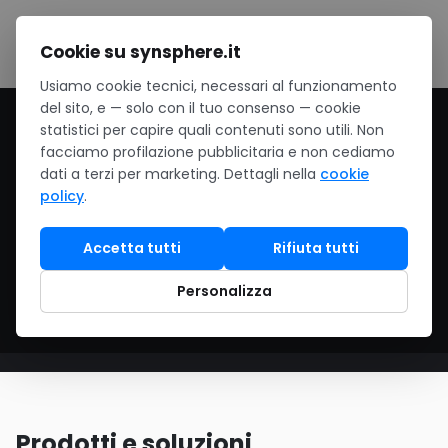
Salta al contenuto
Cookie su synsphere.it
Usiamo cookie tecnici, necessari al funzionamento
del sito, e — solo con il tuo consenso — cookie
Home
/
Cloud
/
Migrazione cloud
statistici per capire quali contenuti sono utili. Non
facciamo profilazione pubblicitaria e non cediamo
Migrazione cloud
dati a terzi per marketing. Dettagli nella
cookie
policy
.
Assessment infrastruttura, lift & shift dei
Accetta tutti
Rifiuta tutti
workload, refactoring di app legacy verso
architetture cloud-native.
Personalizza
Prodotti e soluzioni