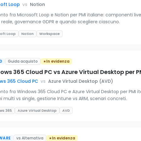
soft Loop
vs
Notion
nto fra Microsoft Loop e Notion per PMI italiane: componenti liv
g reale, governance GDPR e quando scegliere ciascuno.
oft Loop
Notion
Workspace
D
Guida acquisto
In evidenza
ows 365 Cloud PC vs Azure Virtual Desktop per PM
ws 365 Cloud PC
vs
Azure Virtual Desktop (AVD)
nto fra Windows 365 Cloud PC e Azure Virtual Desktop per PMI it
ni multi vs single, gestione Intune vs ARM, scenari concreti.
ws 365
Azure Virtual Desktop
AVD
WARE
vs Alternativa
In evidenza