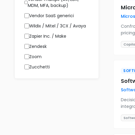
MDM, MFA, backup)
Micro
Vendor SaaS generici
Micros
Wildix / Mitel / 3CX / Avaya
Confro
pricin
Zapier Inc. / Make
Copilo
Zendesk
Zoom
Zucchetti
SOFT
Softw
Softw
Decisi
integra
Softwa