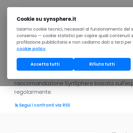
Salta al contenuto
Cookie su synsphere.it
Home
Usiamo cookie tecnici, necessari al funzionamento del si
/
Confronti
consenso — cookie statistici per capire quali contenuti 
Confronti prodo
profilazione pubblicitaria e non cediamo dati a terzi per
cookie policy
.
Accetta tutti
Rifiuta tutti
Guide editoriali per scegliere consapevolment
mercato. Ogni confronto riporta criteri tabell
raccomandazione SynSphere basata sull'esper
regolarmente.
Segui i confronti via RSS