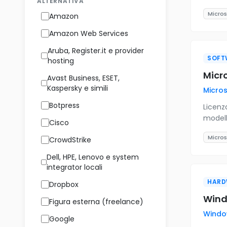
ALTERNATIVA
Micros
Amazon
Amazon Web Services
Aruba, Register.it e provider
SOFT
hosting
Micro
Avast Business, ESET,
Kaspersky e simili
Micros
Botpress
Licenz
modell
Cisco
Micros
CrowdStrike
Dell, HPE, Lenovo e system
integrator locali
HARD
Dropbox
Wind
Figura esterna (freelance)
Windo
Google