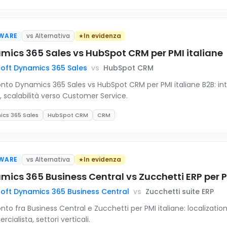
WARE
vs Alternativa
In evidenza
mics 365 Sales vs HubSpot CRM per PMI italiane
oft Dynamics 365 Sales
vs
HubSpot CRM
nto Dynamics 365 Sales vs HubSpot CRM per PMI italiane B2B: i
g, scalabilità verso Customer Service.
cs 365 Sales
HubSpot CRM
CRM
WARE
vs Alternativa
In evidenza
ics 365 Business Central vs Zucchetti ERP per P
oft Dynamics 365 Business Central
vs
Zucchetti suite ERP
nto fra Business Central e Zucchetti per PMI italiane: localizati
ialista, settori verticali.