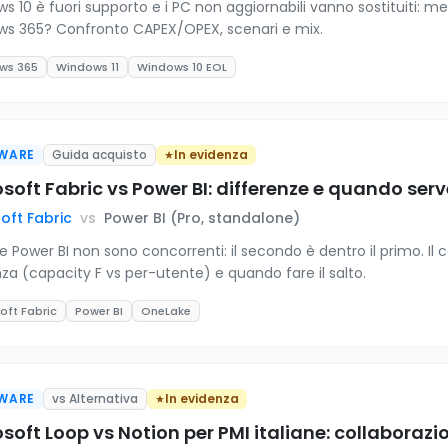
s 10 è fuori supporto e i PC non aggiornabili vanno sostituiti: 
s 365? Confronto CAPEX/OPEX, scenari e mix.
ws 365
Windows 11
Windows 10 EOL
WARE
Guida acquisto
In evidenza
soft Fabric vs Power BI: differenze e quando ser
oft Fabric
vs
Power BI (Pro, standalone)
e Power BI non sono concorrenti: il secondo è dentro il primo. Il 
enza (capacity F vs per-utente) e quando fare il salto.
oft Fabric
Power BI
OneLake
WARE
vs Alternativa
In evidenza
osoft Loop vs Notion per PMI italiane: collabora