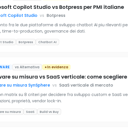
soft Copilot Studio vs Botpress per PMI italiane
oft Copilot Studio
vs
Botpress
nto fra le due piattaforme di sviluppo chatbot AI piu rilevanti pe
g, time-to-production, governance dei dati.
t Studio
Botpress
Chatbot AI
WARE
vs Alternativa
In evidenza
are su misura vs SaaS verticale: come scegliere 
are su misura SynSphere
vs
SaaS verticale di mercato
on matrix su 8 criteri per decidere fra sviluppo custom e SaaS v
zioni, proprietà, vendor lock-in.
re su misura
SaaS
Build vs Buy