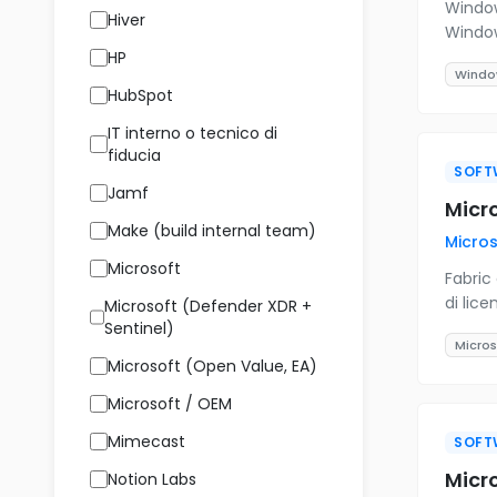
Window
Hiver
Window
HP
Windo
HubSpot
IT interno o tecnico di
fiducia
SOFT
Jamf
Micro
Make (build internal team)
Micros
Microsoft
Fabric 
di lic
Microsoft (Defender XDR +
Sentinel)
Micros
Microsoft (Open Value, EA)
Microsoft / OEM
Mimecast
SOFT
Micr
Notion Labs