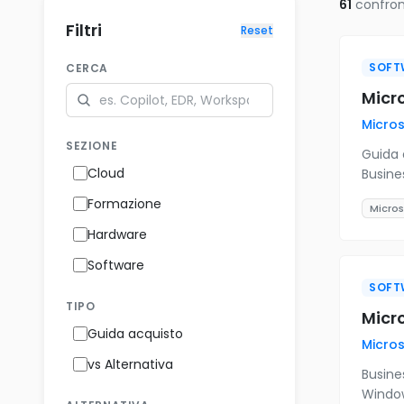
61
confron
Filtri
Reset
SOFT
CERCA
Micr
Micros
SEZIONE
Guida 
Cloud
Busine
Formazione
Micros
Hardware
Software
SOFT
TIPO
Micro
Guida acquisto
Micros
vs Alternativa
Busine
Window