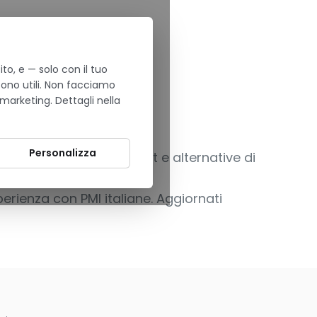
to, e — solo con il tuo
sono utili. Non facciamo
tto
 marketing. Dettagli nella
Personalizza
e fra prodotti Microsoft e alternative di
ati, scenari decisionali e
ienza con PMI italiane. Aggiornati