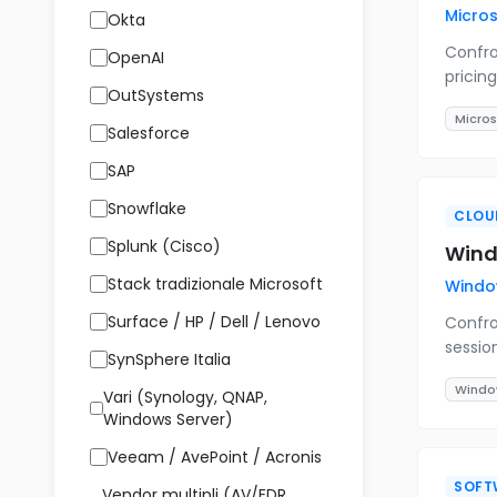
Micro
Okta
Confro
OpenAI
pricin
OutSystems
Micros
Salesforce
SAP
Snowflake
CLOU
Splunk (Cisco)
Wind
Stack tradizionale Microsoft
Windo
Surface / HP / Dell / Lenovo
Confro
sessio
SynSphere Italia
Windo
Vari (Synology, QNAP,
Windows Server)
Veeam / AvePoint / Acronis
SOFT
Vendor multipli (AV/EDR,