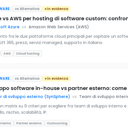
WARE
vs Alternativa
In evidenza
 vs AWS per hosting di software custom: confron
oft Azure
vs
Amazon Web Services (AWS)
nto fra le due piattaforme cloud principali per ospitare un soft
ft 365, prezzi, servizi managed, supporto in italiano.
AWS
Cloud hosting
WARE
vs Alternativa
In evidenza
ppo software in-house vs partner esterno: come 
r di sviluppo esterno (SynSphere)
vs
Team di sviluppo inter
on matrix su 9 criteri per scegliere fra team di sviluppo interno 
lo, rischio, scalabilità, IP.
interno
Partner esterno
Outsourcing