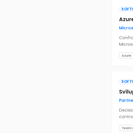
SOFT
Azure
Micros
Confro
Microso
Azure
SOFT
Svilu
Partne
Decisi
control
Team 