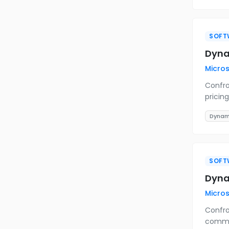
SOFT
Dyna
Micros
Confro
pricin
Dynami
SOFT
Dynam
Micros
Confro
commerc