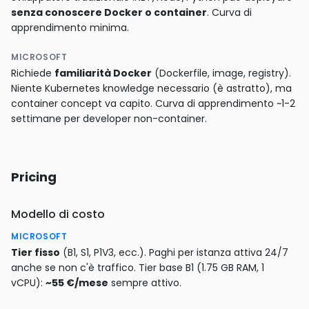
senza conoscere Docker o container
. Curva di
apprendimento minima.
MICROSOFT
Richiede
familiarità Docker
(Dockerfile, image, registry).
Niente Kubernetes knowledge necessario (è astratto), ma
container concept va capito. Curva di apprendimento ~1-2
settimane per developer non-container.
Pricing
Modello di costo
MICROSOFT
Tier fisso
(B1, S1, P1V3, ecc.). Paghi per istanza attiva 24/7
anche se non c'è traffico. Tier base B1 (1.75 GB RAM, 1
vCPU):
~55 €/mese
sempre attivo.