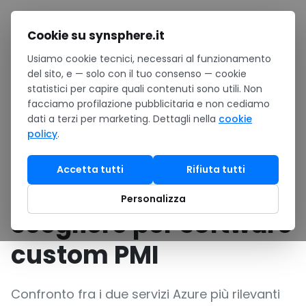
Salta al contenuto
Cookie su synsphere.it
Usiamo cookie tecnici, necessari al funzionamento
Home
/
Confronti
/
del sito, e — solo con il tuo consenso — cookie
Azure App Service vs Container Apps: quale scegliere per
statistici per capire quali contenuti sono utili. Non
software custom PMI
facciamo profilazione pubblicitaria e non cediamo
dati a terzi per marketing. Dettagli nella
cookie
GUIDA ACQUISTO
•
Software · Software su misura
policy
.
Azure App Service vs
Accetta tutti
Rifiuta tutti
Container Apps: quale
Personalizza
scegliere per software
custom PMI
Confronto fra i due servizi Azure più rilevanti