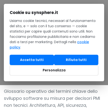
Salta al contenuto
Cookie su synsphere.it
Usiamo cookie tecnici, necessari al funzionamento
Home
/
Notizie
/
del sito, e — solo con il tuo consenso — cookie
Glossario sviluppo software custom per PMI italiane: 60+
statistici per capire quali contenuti sono utili. Non
termini per decisori non tecnici
facciamo profilazione pubblicitaria e non cediamo
GUIDA
•
In evidenza
dati a terzi per marketing. Dettagli nella
cookie
policy
.
Glossario sviluppo
software custom per PMI
Accetta tutti
Rifiuta tutti
italiane: 60+ termini per
Personalizza
decisori non tecnici
Glossario operativo dei termini chiave dello
sviluppo software su misura per decisori PMI
non tecnici. Architettura, API, sicurezza,