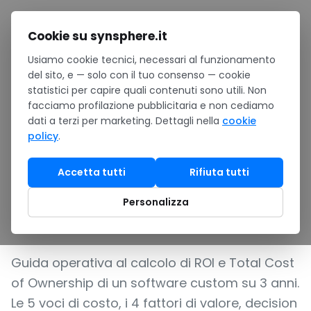
Salta al contenuto
Cookie su synsphere.it
Usiamo cookie tecnici, necessari al funzionamento
Home
/
Notizie
/
del sito, e — solo con il tuo consenso — cookie
ROI del software su misura per PMI italiane: come calcolare
statistici per capire quali contenuti sono utili. Non
TCO e payback a 3 anni
facciamo profilazione pubblicitaria e non cediamo
ANALISI
•
In evidenza
dati a terzi per marketing. Dettagli nella
cookie
policy
.
ROI del software su misura
per PMI italiane: come
Accetta tutti
Rifiuta tutti
calcolare TCO e payback a
Personalizza
3 anni
Guida operativa al calcolo di ROI e Total Cost
of Ownership di un software custom su 3 anni.
Le 5 voci di costo, i 4 fattori di valore, decision