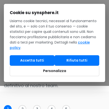
Salta al contenuto
Cookie su synsphere.it
Usiamo cookie tecnici, necessari al funzionamento
Home
/
Software
/
Software su misura
/
Configuratore
del sito, e — solo con il tuo consenso — cookie
statistici per capire quali contenuti sono utili. Non
Configura il tuo
facciamo profilazione pubblicitaria e non cediamo
dati a terzi per marketing. Dettagli nella
cookie
software su misura
policy
.
Accetta tutti
Rifiuta tutti
Scegli tecnologia, funzionalità e hosting: in
pochi secondi ottieni un
Personalizza
range di prezzo
indicativo
e puoi richiedere un preventivo
definitivo al nostro team.