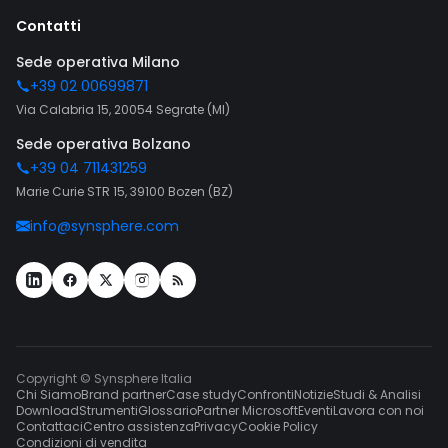
Contatti
Sede operativa Milano
+39 02 00699871
Via Calabria 15, 20054 Segrate (MI)
Sede operativa Bolzano
+39 04 711431259
Marie Curie STR 15, 39100 Bozen (BZ)
info@synsphere.com
Copyright © Synsphere Italia
Chi Siamo
Brand partner
Case study
Confronti
Notizie
Studi & Analisi
Download
Strumenti
Glossario
Partner Microsoft
Eventi
Lavora con noi
Contattaci
Centro assistenza
Privacy
Cookie Policy
Condizioni di vendita