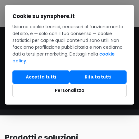
Salta al contenuto
Cookie su synsphere.it
Usiamo cookie tecnici, necessari al funzionamento
del sito, e — solo con il tuo consenso — cookie
Home
/
Hardware
/
Stampa & scansione
statistici per capire quali contenuti sono utili. Non
facciamo profilazione pubblicitaria e non cediamo
Stampa & scansione
dati a terzi per marketing. Dettagli nella
cookie
policy
.
Multifunzione Brother, HP, Epson per ufficio.
Accetta tutti
Rifiuta tutti
Stampanti etichette Zebra. Scanner
documentali e archiviazione.
Personalizza
Prodotti e soluzioni