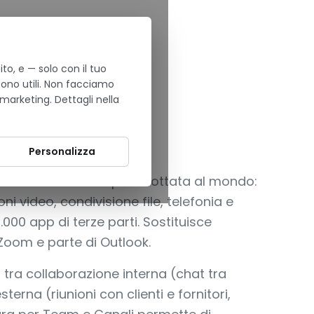
to, e — solo con il tuo
sono utili. Non facciamo
 marketing. Dettagli nella
IATTAFORMA
s
Personalizza
razione aziendale più adottata al mondo:
ni video, condivisione file, telefonia e
.000 app di terze parti. Sostituisce
Zoom e parte di Outlook.
o tra collaborazione interna (chat tra
sterna (riunioni con clienti e fornitori,