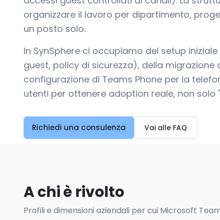
accessi guest controllati ai canali). La stru
organizzare il lavoro per dipartimento, proge
un posto solo.
In SynSphere ci occupiamo del setup iniziale
guest, policy di sicurezza), della migrazione 
configurazione di Teams Phone per la telefon
utenti per ottenere adoption reale, non solo "il
Richiedi una consulenza
Vai alle FAQ
A chi è rivolto
Profili e dimensioni aziendali per cui Microsoft Team