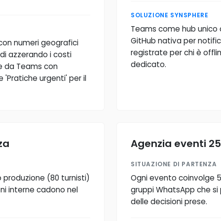
SOLUZIONE SYNSPHERE
Teams come hub unico co
GitHub nativa per notific
on numeri geografici
registrate per chi è offl
di azzerando i costi
dedicato.
nte da Teams con
'Pratiche urgenti' per il
za
Agenzia eventi 25
SITUAZIONE DI PARTENZA
 produzione (80 turnisti)
Ogni evento coinvolge 5-1
ni interne cadono nel
gruppi WhatsApp che si
delle decisioni prese.