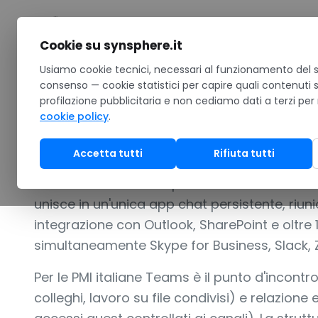
Salta al contenuto
Cookie su synsphere.it
Home
Usiamo cookie tecnici, necessari al funzionamento del si
/
Software
/
Produttività
/
Microsoft Teams
consenso — cookie statistici per capire quali contenuti 
profilazione pubblicitaria e non cediamo dati a terzi per
RIUNIONI, CHAT E COLLABORAZIONE IN UN'UNICA P
cookie policy
.
Microsoft Team
Accetta tutti
Rifiuta tutti
Microsoft Teams è la piattaforma di collabo
unisce in un'unica app chat persistente, riunio
integrazione con Outlook, SharePoint e oltre 1
simultaneamente Skype for Business, Slack, 
Per le PMI italiane Teams è il punto d'incontr
colleghi, lavoro su file condivisi) e relazione e