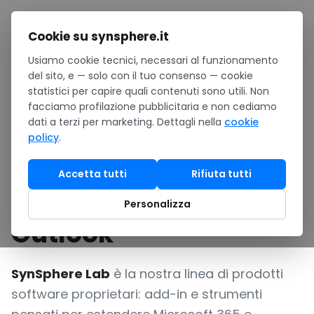
Salta al contenuto
Cookie su synsphere.it
Usiamo cookie tecnici, necessari al funzionamento
Home
/
SynSphere Lab
del sito, e — solo con il tuo consenso — cookie
statistici per capire quali contenuti sono utili. Non
facciamo profilazione pubblicitaria e non cediamo
SYNSPHERE LAB
•
Software proprietari SynSphere
dati a terzi per marketing. Dettagli nella
cookie
SynSphere Lab: i
policy
.
nostri software per
Accetta tutti
Rifiuta tutti
Microsoft 365 e
Personalizza
Outlook
SynSphere Lab
è la nostra linea di prodotti
software proprietari: add-in e strumenti