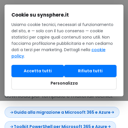
Salta al contenuto
Cookie su synsphere.it
Usiamo cookie tecnici, necessari al funzionamento
Home
/
Risorse
del sito, e — solo con il tuo consenso — cookie
statistici per capire quali contenuti sono utili. Non
Risorse
facciamo profilazione pubblicitaria e non cediamo
dati a terzi per marketing. Dettagli nella
cookie
policy
.
La knowledge base SynSphere: confronti
puntuali fra prodotti Microsoft e alternative,
Accetta tutti
Rifiuta tutti
notizie e analisi sui temi rilevanti per le PMI
Personalizza
italiane, studi originali di mercato e area
download per template e materiali tecnici.
Guida alla migrazione a Microsoft 365 e Azure
Toolkit PowerShell per Microsoft 365 e Azure