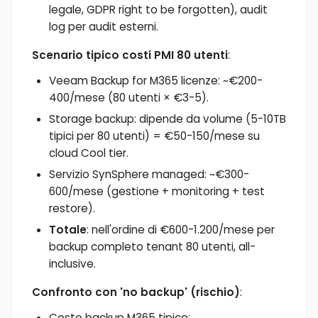
legale, GDPR right to be forgotten), audit
log per audit esterni.
Scenario tipico costi PMI 80 utenti
:
Veeam Backup for M365 licenze: ~€200-
400/mese (80 utenti × €3-5).
Storage backup: dipende da volume (5-10TB
tipici per 80 utenti) = €50-150/mese su
cloud Cool tier.
Servizio SynSphere managed: ~€300-
600/mese (gestione + monitoring + test
restore).
Totale
: nell'ordine di €600-1.200/mese per
backup completo tenant 80 utenti, all-
inclusive.
Confronto con 'no backup' (rischio)
:
Costo backup M365 tipico: