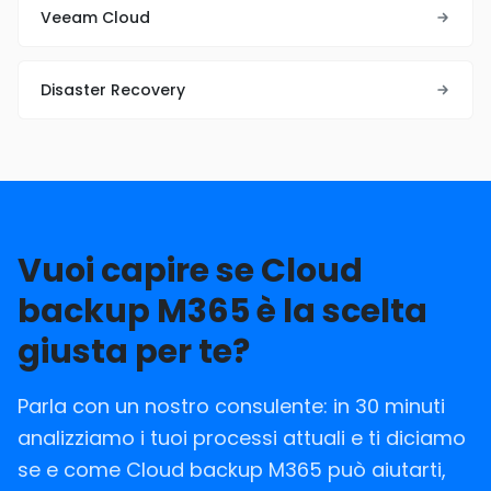
Veeam Cloud
Disaster Recovery
Vuoi capire se Cloud
backup M365 è la scelta
giusta per te?
Parla con un nostro consulente: in 30 minuti
analizziamo i tuoi processi attuali e ti diciamo
se e come Cloud backup M365 può aiutarti,