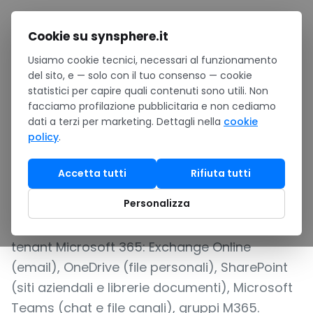
Salta al contenuto
Cookie su synsphere.it
Usiamo cookie tecnici, necessari al funzionamento
Home
/
Cloud
/
Backup & Disaster Recovery
/
del sito, e — solo con il tuo consenso — cookie
Cloud backup M365
statistici per capire quali contenuti sono utili. Non
facciamo profilazione pubblicitaria e non cediamo
BACKUP COMPLETO MICROSOFT 365: EXCHANGE,
dati a terzi per marketing. Dettagli nella
cookie
ONEDRIVE, SHAREPOINT, TEAMS
policy
.
Cloud backup M365
Accetta tutti
Rifiuta tutti
Personalizza
Microsoft 365 Cloud Backup è la categoria di
soluzioni dedicate al backup esterno del
tenant Microsoft 365: Exchange Online
(email), OneDrive (file personali), SharePoint
(siti aziendali e librerie documenti), Microsoft
Teams (chat e file canali), gruppi M365.