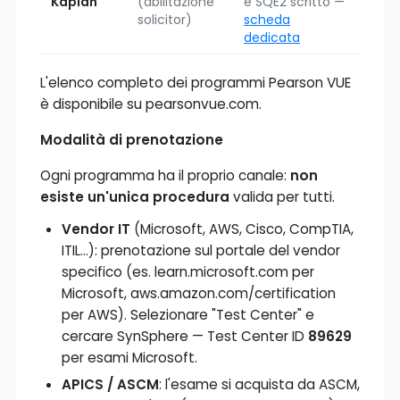
Kaplan
(abilitazione
e SQE2 scritto —
solicitor)
scheda
dedicata
L'elenco completo dei programmi Pearson VUE
è disponibile su pearsonvue.com.
Modalità di prenotazione
Ogni programma ha il proprio canale:
non
esiste un'unica procedura
valida per tutti.
Vendor IT
(Microsoft, AWS, Cisco, CompTIA,
ITIL…): prenotazione sul portale del vendor
specifico (es. learn.microsoft.com per
Microsoft, aws.amazon.com/certification
per AWS). Selezionare "Test Center" e
cercare SynSphere — Test Center ID
89629
per esami Microsoft.
APICS / ASCM
: l'esame si acquista da ASCM,