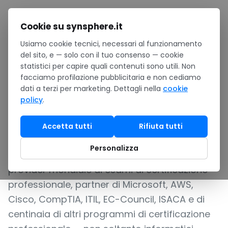
Salta al contenuto
Cookie su synsphere.it
Usiamo cookie tecnici, necessari al funzionamento
Home
/
Formazione
/
Centro Esami
/
Pearson VUE
del sito, e — solo con il tuo consenso — cookie
statistici per capire quali contenuti sono utili. Non
TEST CENTER PEARSON VUE ACCREDITATO — ESAMI DI
facciamo profilazione pubblicitaria e non cediamo
CERTIFICAZIONE PROFESSIONALE IN SEDE SYNSPHERE
dati a terzi per marketing. Dettagli nella
cookie
policy
.
Pearson VUE
Accetta tutti
Rifiuta tutti
SynSphere è un test center Pearson VUE
Personalizza
accreditato.
Pearson VUE è il principale
provider mondiale di esami di certificazione
professionale, partner di Microsoft, AWS,
Cisco, CompTIA, ITIL, EC-Council, ISACA e di
centinaia di altri programmi di certificazione