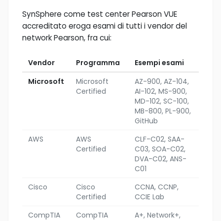
SynSphere come test center Pearson VUE
accreditato eroga esami di tutti i vendor del
network Pearson, fra cui:
Vendor
Programma
Esempi esami
Microsoft
Microsoft
AZ-900, AZ-104,
Certified
AI-102, MS-900,
MD-102, SC-100,
MB-800, PL-900,
GitHub
AWS
AWS
CLF-C02, SAA-
Certified
C03, SOA-C02,
DVA-C02, ANS-
C01
Cisco
Cisco
CCNA, CCNP,
Certified
CCIE Lab
CompTIA
CompTIA
A+, Network+,