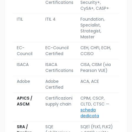
Certifications
Security+,
CySA+, CASP+
ITIL
ITIL 4
Foundation,
Specialist,
Strategist,
Master
EC-
EC-Council
CEH, CHFI, ECIH,
Council
Certified
CCISO
ISACA
ISACA
CISA, CISM (via
Certifications
Pearson VUE)
Adobe
Adobe
ACA, ACE
Certified
APICS /
Certificazioni
CPIM, CSCP,
ASCM
supply chain
CLTD, CTSC —
scheda
dedicata
SRA /
SQE
SQE1 (FLK1, FLK2)