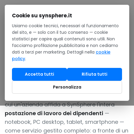
Salta al contenuto
Cookie su synsphere.it
Usiamo cookie tecnici, necessari al funzionamento
Home
/
Hardware
/
Noleggio
/
Device-as-a-Service (DaaS)
del sito, e — solo con il tuo consenso — cookie
statistici per capire quali contenuti sono utili. Non
DEVICE-AS-A-SERVICE: NOTEBOOK, PC, MOBILE COME
facciamo profilazione pubblicitaria e non cediamo
SERVIZIO GESTITO COMPLETO
dati a terzi per marketing. Dettagli nella
cookie
policy
.
Device-as-a-Service
(DaaS)
Accetta tutti
Rifiuta tutti
Personalizza
Device-as-a-Service (DaaS) è il modello con
cui un'azienda affida a SynSphere l'intera
postazione di lavoro dei dipendenti
—
notebook, PC desktop, tablet, smartphone —
come servizio gestito completo: a fronte di un