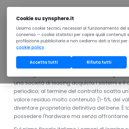
Salta al contenuto
Cookie su synsphere.it
Home
Usiamo cookie tecnici, necessari al funzionamento del si
/
Hardware
/
Noleggio
/
Leasing hardware
consenso — cookie statistici per capire quali contenuti 
profilazione pubblicitaria e non cediamo dati a terzi per
LEASING FINANZIARIO HARDWARE: DILAZIONE COST
cookie policy
.
Leasing hardwa
Accetta tutti
Rifiuta tutti
Il leasing finanziario è la formula di
acquisto
una società di leasing acquista i sistemi e li
periodico; al termine del contratto scatta un
valore residuo molto contenuto (1-5% del valo
diventare proprietaria definitiva del bene. È l
possedere l'hardware ma senza affrontarne l