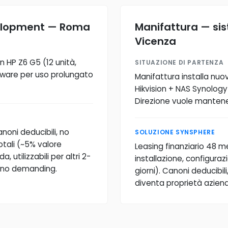
velopment — Roma
Manifattura — si
Vicenza
n HP Z6 G5 (12 unità,
SITUAZIONE DI PARTENZA
dware per uso prolungato
Manifattura installa nu
Hikvision + NAS Synology
Direzione vuole mantene
anoni deducibili, no
SOLUZIONE SYNSPHERE
otali (~5% valore
Leasing finanziario 48 m
 utilizzabili per altri 2-
installazione, configura
eno demanding.
giorni). Canoni deducibil
diventa proprietà azienda,