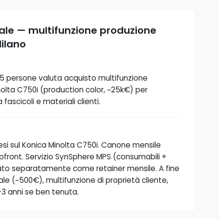
ale — multifunzione produzione
ilano
5 persone valuta acquisto multifunzione
olta C750i (production color, ~25k€) per
ascicoli e materiali clienti.
esi sul Konica Minolta C750i. Canone mensile
pfront. Servizio SynSphere MPS (consumabili +
to separatamente come retainer mensile. A fine
le (~500€), multifunzione di proprietà cliente,
 2-3 anni se ben tenuta.