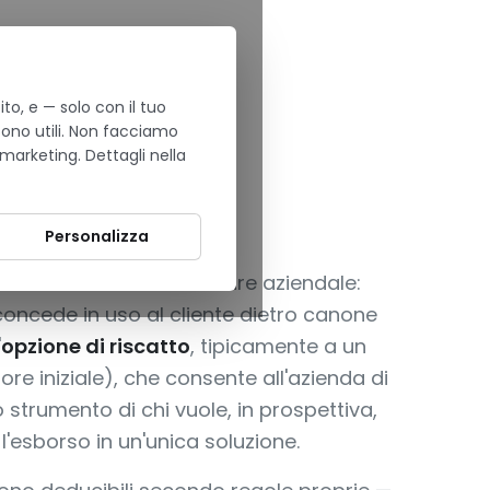
to, e — solo con il tuo
sono utili. Non facciamo
 marketing. Dettagli nella
O CON RISCATTO FINALE
re
Personalizza
 dilazionato
dell'hardware aziendale:
 concede in uso al cliente dietro canone
'
opzione di riscatto
, tipicamente a un
re iniziale), che consente all'azienda di
o strumento di chi vuole, in prospettiva,
'esborso in un'unica soluzione.