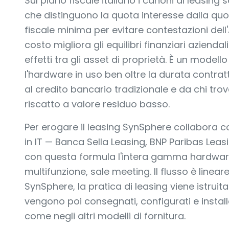
Sul piano fiscale italiano i canoni di leasin
che distinguono la quota interesse dalla q
fiscale minima per evitare contestazioni dell'
costo migliora gli equilibri finanziari aziendali
effetti tra gli asset di proprietà. È un model
l'hardware in uso ben oltre la durata contratt
al credito bancario tradizionale e da chi t
riscatto a valore residuo basso.
Per erogare il leasing SynSphere collabora con
in IT — Banca Sella Leasing, BNP Paribas Leasi
con questa formula l'intera gamma hardware
multifunzione, sale meeting. Il flusso è linear
SynSphere, la pratica di leasing viene istruita 
vengono poi consegnati, configurati e insta
come negli altri modelli di fornitura.