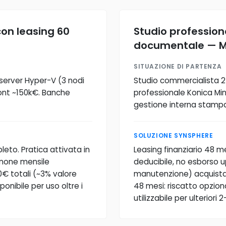
con leasing 60
Studio profession
documentale — M
SITUAZIONE DI PARTENZA
 server Hyper-V (3 nodi
Studio commercialista 2
ont ~150k€. Banche
professionale Konica Min
gestione interna stampa f
SOLUZIONE SYNSPHERE
leto. Pratica attivata in
Leasing finanziario 48 m
anone mensile
deducibile, no esborso u
0€ totali (~3% valore
manutenzione) acquista
ponibile per uso oltre i
48 mesi: riscatto opziona
utilizzabile per ulteriori