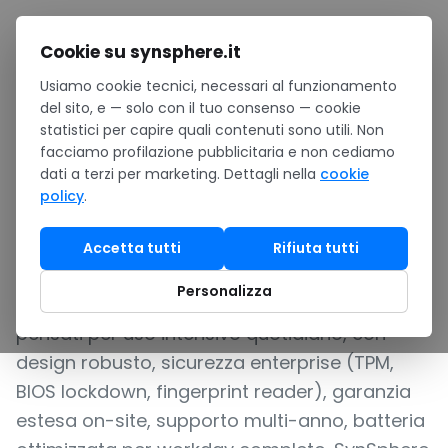
Salta al contenuto
Cookie su synsphere.it
Usiamo cookie tecnici, necessari al funzionamento
Home
/
Hardware
/
Computer & Surface
/
Notebook business
del sito, e — solo con il tuo consenso — cookie
statistici per capire quali contenuti sono utili. Non
NOTEBOOK BUSINESS LENOVO, DELL, HP PER IL PARCO
facciamo profilazione pubblicitaria e non cediamo
PC AZIENDALE
dati a terzi per marketing. Dettagli nella
cookie
policy
.
Notebook business
Accetta tutti
Rifiuta tutti
I notebook business sono il cavallo di
Personalizza
battaglia delle PMI italiane: PC aziendali
pensati per uso intensivo quotidiano, con
design robusto, sicurezza enterprise (TPM,
BIOS lockdown, fingerprint reader), garanzia
estesa on-site, supporto multi-anno, batteria