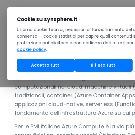
Salta al contenuto
Cookie su synsphere.it
Home
Usiamo cookie tecnici, necessari al funzionamento del si
/
Cloud
/
Microsoft Azure
/
Azure VM
consenso — cookie statistici per capire quali contenuti 
profilazione pubblicitaria e non cediamo dati a terzi per
MACCHINE VIRTUALI, CONTAINER E COMPUTE SCALAB
cookie policy
.
Azure VM
Accetta tutti
Rifiuta tutti
Azure Compute è la categoria di servizi Mic
computazionali nel cloud: macchine virtuali (A
tradizionali, container (Azure Container App
applicazioni cloud-native, serverless (Functio
fondamento dell'infrastruttura Azure su cui po
Per le PMI italiane Azure Compute è la via più