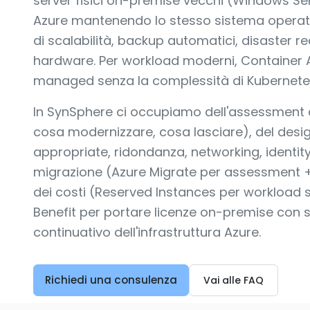
server fisici on-premise vecchi (Windows Ser
Azure mantenendo lo stesso sistema operativ
di scalabilità, backup automatici, disaster r
hardware. Per workload moderni, Container 
managed senza la complessità di Kubernete
In SynSphere ci occupiamo dell'assessment 
cosa modernizzare, cosa lasciare), del design
appropriate, ridondanza, networking, identity
migrazione (Azure Migrate per assessment + 
dei costi (Reserved Instances per workload st
Benefit per portare licenze on-premise con 
continuativo dell'infrastruttura Azure.
Richiedi una consulenza
Vai alle FAQ