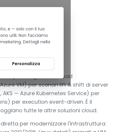
to, e — solo con il tuo
sono utili. Non facciamo
 marketing. Dettagli nella
ILI SU AZURE
Personalizza
rosoft per eseguire workload
zure VM) per scenari lift & shift di server
s, AKS — Azure Kubernetes Service) per
ns) per execution event-driven. È il
ggiano tutte le altre soluzioni cloud.
 diretta per modernizzare l'infrastruttura: