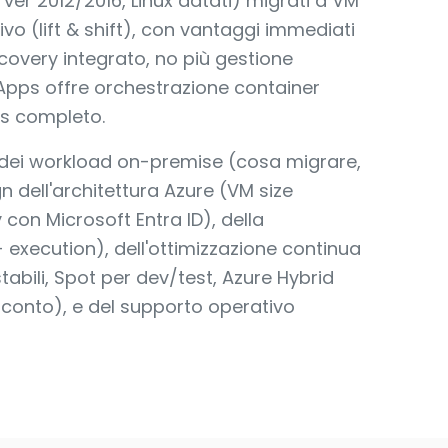
ver 2012/2016, Linux datati) migrati a VM
o (lift & shift), con vantaggi immediati
ecovery integrato, no più gestione
Apps offre orchestrazione container
s completo.
dei workload on-premise (cosa migrare,
 dell'architettura Azure (VM size
 con Microsoft Entra ID), della
execution), dell'ottimizzazione continua
abili, Spot per dev/test, Azure Hybrid
sconto), e del supporto operativo