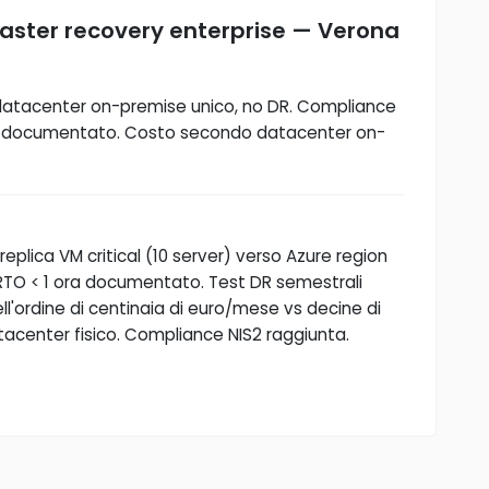
aster recovery enterprise — Verona
datacenter on-premise unico, no DR. Compliance
 DR documentato. Costo secondo datacenter on-
.
eplica VM critical (10 server) verso Azure region
 RTO < 1 ora documentato. Test DR semestrali
ll'ordine di centinaia di euro/mese vs decine di
acenter fisico. Compliance NIS2 raggiunta.