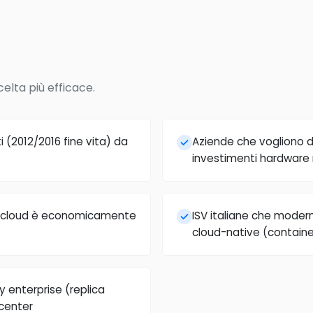
celta più efficace.
 (2012/2016 fine vita) da
Aziende che vogliono 
investimenti hardware r
ing cloud è economicamente
ISV italiane che moder
cloud-native (container
y enterprise (replica
center