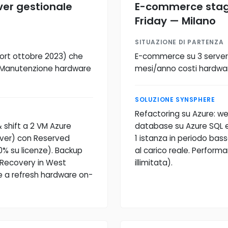
ver gestionale
E-commerce stagi
Friday — Milano
SITUAZIONE DI PARTENZA
port ottobre 2023) che
E-commerce su 3 server fi
. Manutenzione hardware
mesi/anno costi hardware
SOLUZIONE SYNSPHERE
Refactoring su Azure: w
 shift a 2 VM Azure
database su Azure SQL 
rver) con Reserved
1 istanza in periodo bass
0% su licenze). Backup
al carico reale. Performa
e Recovery in West
illimitata).
re a refresh hardware on-