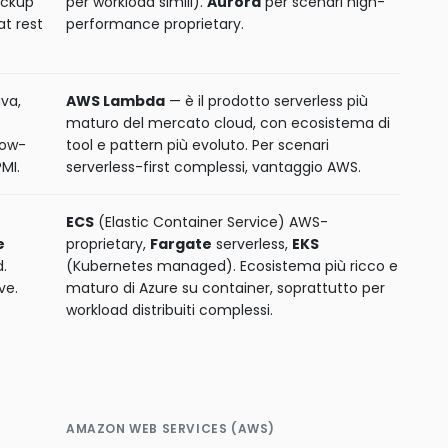
ackup
per workload simili).
Aurora
per scenari high-
at rest
performance proprietary.
ava,
AWS Lambda
— è il prodotto serverless più
maturo del mercato cloud, con ecosistema di
low-
tool e pattern più evoluto. Per scenari
MI.
serverless-first complessi, vantaggio AWS.
ECS
(Elastic Container Service) AWS-
e
proprietary,
Fargate
serverless,
EKS
.
(Kubernetes managed). Ecosistema più ricco e
ve.
maturo di Azure su container, soprattutto per
workload distribuiti complessi.
AMAZON WEB SERVICES (AWS)