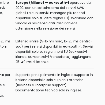
embre
Europe (Milano) — eu-south-1
operativo dal
vizi
2020, con un sottoinsieme dei servizi AWS
e,
globali (alcuni servizi managed più recenti
disponibili solo su altre region EU). Workload con
vincolo di residenza dati Italia richiede
attenzione nella selezione dei servizi.
5-25 ms
Latenza simile (5-15 ms nord, 15-25 ms centro-
ustom
sud) per i servizi disponibili in eu-south-1. Servizi
disponibili solo su region nord EU (eu-west-1
Irlanda, eu-central-1 Francoforte) aggiungono
25-40 ms di latenza.
ano
per
Supporto principalmente in inglese; supporto in
italiano disponibile solo su piani Enterprise
e e
(Business e Enterprise Support).
Documentazione tecnica solo in inglese.
ta.