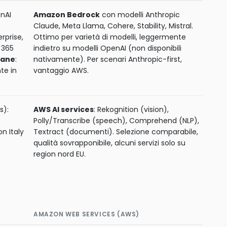
nAI
Amazon Bedrock
con modelli Anthropic
Claude, Meta Llama, Cohere, Stability, Mistral.
rprise,
Ottimo per varietà di modelli, leggermente
 365
indietro su modelli OpenAI (non disponibili
iane
:
nativamente). Per scenari Anthropic-first,
te in
vantaggio AWS.
s):
AWS AI services
: Rekognition (vision),
Polly/Transcribe (speech), Comprehend (NLP),
on Italy
Textract (documenti). Selezione comparabile,
qualità sovrapponibile, alcuni servizi solo su
region nord EU.
AMAZON WEB SERVICES (AWS)