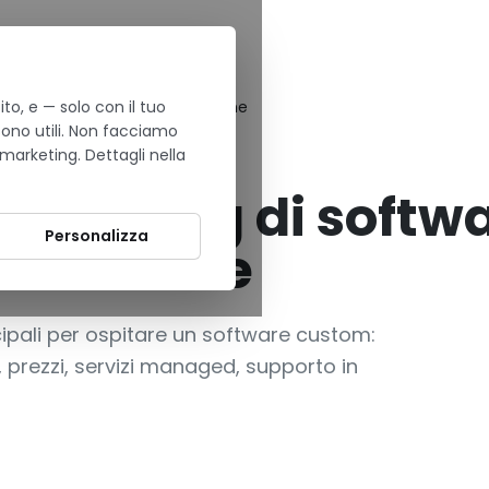
to, e — solo con il tuo
stom: confronto per PMI italiane
sono utili. Non facciamo
 marketing. Dettagli nella
ura
•
In evidenza
r hosting di softw
Personalizza
I italiane
ipali per ospitare un software custom:
, prezzi, servizi managed, supporto in