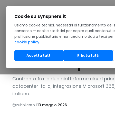
Salta al contenuto
Cookie su synsphere.it
Home
Usiamo cookie tecnici, necessari al funzionamento del si
/
Confronti
/
Azure vs AWS per hosting di software cu
consenso — cookie statistici per capire quali contenuti 
profilazione pubblicitaria e non cediamo dati a terzi per
CONFRONTO VS ALTERNATIVA
•
Software · Software su mis
cookie policy
.
Azure vs AWS pe
Accetta tutti
Rifiuta tutti
confronto per PM
Confronto fra le due piattaforme cloud princ
datacenter Italia, integrazione Microsoft 365
italiano.
Pubblicato il
13 maggio 2026