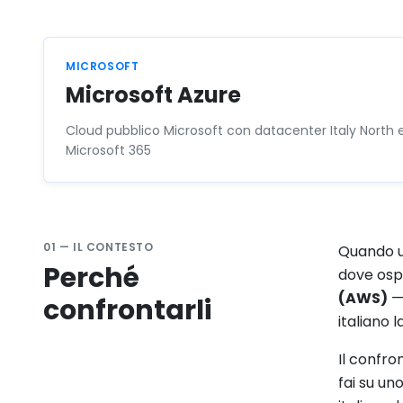
MICROSOFT
Microsoft Azure
Cloud pubblico Microsoft con datacenter Italy North 
Microsoft 365
01 — IL CONTESTO
Quando u
Perché
dove ospi
(AWS)
— 
confrontarli
italiano 
Il confro
fai su uno