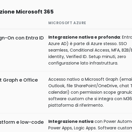
zione Microsoft 365
MICROSOFT AZURE
Integrazione nativa e profonda
: Entr
ign-On con Entra ID
Azure AD) è parte di Azure stesso. SSO
seamless, Conditional Access, MFA, B2B
identity, Verified ID. Setup minuti, zero
configurazione lato infrastruttura.
Accesso nativo a Microsoft Graph (emai
t Graph e Office
Outlook, file SharePoint/OneDrive, chat
calendari) con permission scope granular
software custom che si integra con M36
piattaforma di riferimento.
Integrazione nativa
con Power Autom
atform e low-code
Power Apps, Logic Apps. Software custo