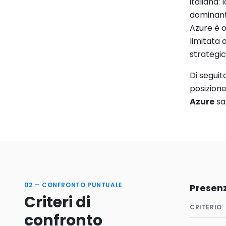
italiana:
dominante
Azure è o
limitata 
strategic
Di seguit
posizione
Azure
sal
02 — CONFRONTO PUNTUALE
Presenz
Criteri di
CRITERIO
confronto