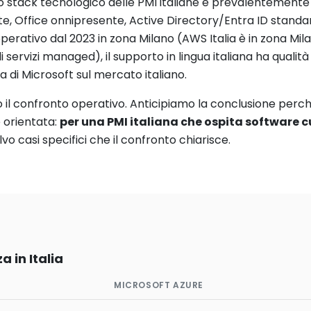
 lo stack tecnologico delle PMI italiane è prevalentement
, Office onnipresente, Active Directory/Entra ID standard
perativo dal 2023 in zona Milano (AWS Italia è in zona Mila
di servizi managed), il supporto in lingua italiana ha qualit
a di Microsoft sul mercato italiano.
o il confronto operativo. Anticipiamo la conclusione per
 orientata:
per una PMI italiana che ospita softwar
vo casi specifici che il confronto chiarisce.
a in Italia
MICROSOFT AZURE