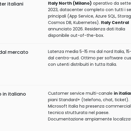
Italy North (Milano)
operativo da sett
r italiani
2023, datacenter completo con tutti i ser
principali (App Service, Azure SQL, Storag
Cosmos DB, Kubernetes).
Italy Central
annunciato 2026. Residenza dati Italia
disponibile out-of-the-box.
Latenza media 5-15 ms dal nord Italia, 1
dal mercato
dal centro-sud. Ottimo per software c
con utenti distribuiti in tutta Italia.
Customer service multi-canale
in itali
 in italiano
piani Standard+ (telefono, chat, ticket).
Microsoft Italia ha presenza commercial
tecnica strutturata nel paese.
Documentazione ampiamente localizza