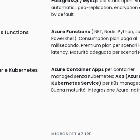
PostgreSQL / MySQL
per stack open. B
automatici, geo-replication, encryption 
by default.
Azure Functions
(.NET, Node, Python, J
ss functions
PowerShell). Consumption plan paga al
millisecondo, Premium plan per scenari 
latency. Maturità adeguata per scenari P
Azure Container Apps
per container
r e Kubernetes
managed senza Kubernetes;
AKS (Azur
Kubernetes Service)
per K8s managed
Buona maturità, integrazione Azure-nati
MICROSOFT AZURE