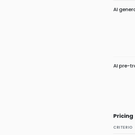
AI gener
AI pre-t
Pricing
CRITERIO