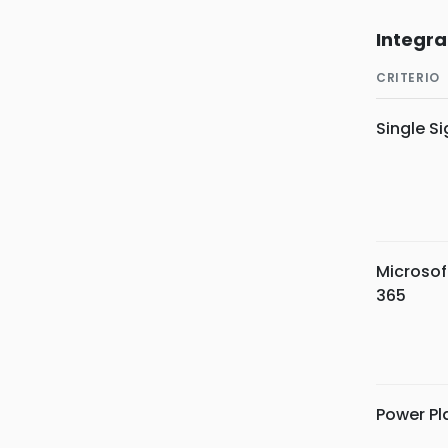
Integra
CRITERIO
Single S
Microsof
365
Power Pl