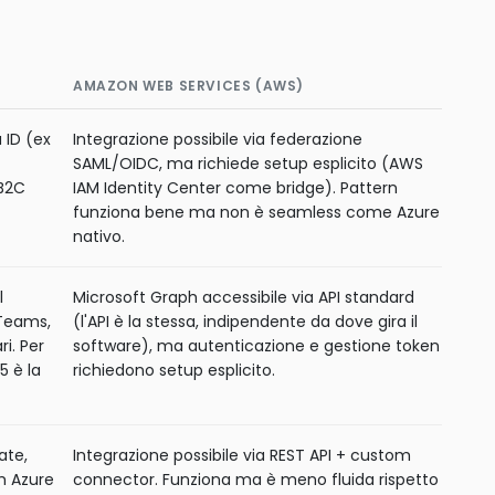
AMAZON WEB SERVICES (AWS)
a ID (ex
Integrazione possibile via federazione
SAML/OIDC, ma richiede setup esplicito (AWS
/B2C
IAM Identity Center come bridge). Pattern
funziona bene ma non è seamless come Azure
nativo.
l
Microsoft Graph accessibile via API standard
 Teams,
(l'API è la stessa, indipendente da dove gira il
i. Per
software), ma autenticazione e gestione token
5 è la
richiedono setup esplicito.
ate,
Integrazione possibile via REST API + custom
m Azure
connector. Funziona ma è meno fluida rispetto