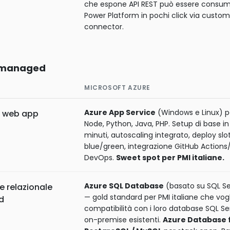
che espone API REST può essere consu
Power Platform in pochi click via custom
connector.
i managed
MICROSOFT AZURE
Azure App Service
(Windows e Linux) pe
r web app
Node, Python, Java, PHP. Setup di base in
minuti, autoscaling integrato, deploy slo
blue/green, integrazione GitHub Actions
DevOps.
Sweet spot per PMI italiane.
Azure SQL Database
(basato su SQL Se
 relazionale
— gold standard per PMI italiane che vog
d
compatibilità con i loro database SQL Se
on-premise esistenti.
Azure Database 