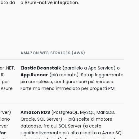
mato da
a Azure-native integration.
AMAZON WEB SERVICES (AWS)
r .NET,
Elastic Beanstalk
(parallelo a App Service) o
 10
App Runner
(più recente). Setup leggermente
t per
più complesso, configurazione più verbose.
/Azure
Forte ma meno immediato per progetti PMI.
rver)
Amazon RDS
(PostgreSQL, MySQL, MariaDB,
liono
Oracle, SQL Server) — più scelte di motore
rver
database, fra cui SQL Server (a costo
for
significativamente più alto rispetto a Azure SQL