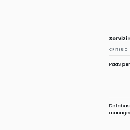
Serviz
CRITERIO
PaaS pe
Database
manage