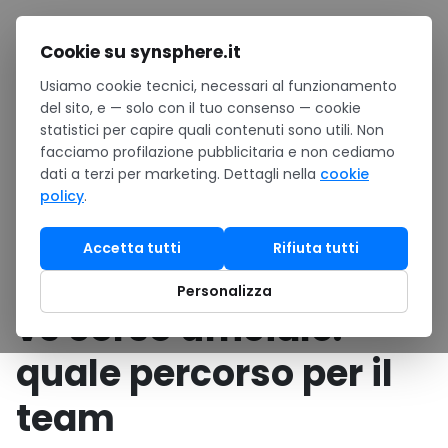
Salta al contenuto
Cookie su synsphere.it
Usiamo cookie tecnici, necessari al funzionamento
Home
/
Confronti
/
del sito, e — solo con il tuo consenso — cookie
Certificazione Microsoft self-paced vs corso ufficiale:
statistici per capire quali contenuti sono utili. Non
quale percorso per il team
facciamo profilazione pubblicitaria e non cediamo
dati a terzi per marketing. Dettagli nella
cookie
GUIDA ACQUISTO
•
Formazione · Certificazioni Microsoft
policy
.
Certificazione
Accetta tutti
Rifiuta tutti
Microsoft self-paced
Personalizza
vs corso ufficiale:
quale percorso per il
team