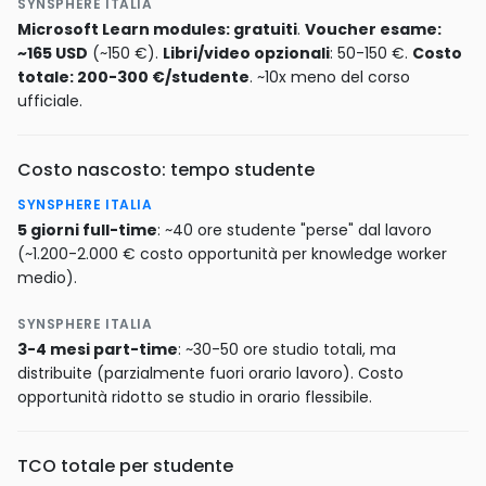
SYNSPHERE ITALIA
Microsoft Learn modules: gratuiti
.
Voucher esame:
~165 USD
(~150 €).
Libri/video opzionali
: 50-150 €.
Costo
totale: 200-300 €/studente
. ~10x meno del corso
ufficiale.
Costo nascosto: tempo studente
SYNSPHERE ITALIA
5 giorni full-time
: ~40 ore studente "perse" dal lavoro
(~1.200-2.000 € costo opportunità per knowledge worker
medio).
SYNSPHERE ITALIA
3-4 mesi part-time
: ~30-50 ore studio totali, ma
distribuite (parzialmente fuori orario lavoro). Costo
opportunità ridotto se studio in orario flessibile.
TCO totale per studente