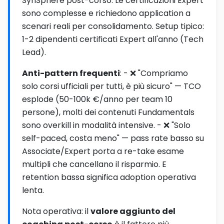
SynSphere post-corso. Le certificazioni Expert
sono complesse e richiedono application a
scenari reali per consolidamento. Setup tipico:
1-2 dipendenti certificati Expert all'anno (Tech
Lead).
Anti-pattern frequenti
: - ❌ "Compriamo
solo corsi ufficiali per tutti, è più sicuro" — TCO
esplode (50-100k €/anno per team 10
persone), molti dei contenuti Fundamentals
sono overkill in modalità intensive. - ❌ "Solo
self-paced, costa meno" — pass rate basso su
Associate/Expert porta a re-take esame
multipli che cancellano il risparmio. E
retention bassa significa adoption operativa
lenta.
Nota operativa: il
valore aggiunto del