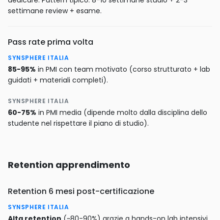
dedicare. Pattern tipico: 8-10 settimane studio + 2-3
settimane review + esame.
Pass rate prima volta
SYNSPHERE ITALIA
85-95%
in PMI con team motivato (corso strutturato + lab
guidati + materiali completi).
SYNSPHERE ITALIA
60-75%
in PMI media (dipende molto dalla disciplina dello
studente nel rispettare il piano di studio).
Retention apprendimento
Retention 6 mesi post-certificazione
SYNSPHERE ITALIA
Alta retention
(~80-90%) grazie a hands-on lab intensivi