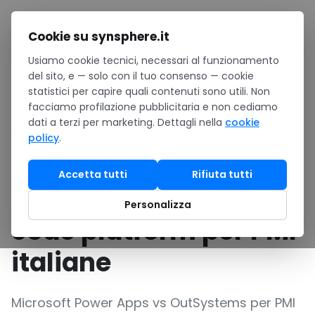
Salta al contenuto
Cookie su synsphere.it
Usiamo cookie tecnici, necessari al funzionamento
Home
/
Confronti
/
del sito, e — solo con il tuo consenso — cookie
Microsoft Power Apps vs OutSystems: low-code platform
statistici per capire quali contenuti sono utili. Non
per PMI italiane
facciamo profilazione pubblicitaria e non cediamo
dati a terzi per marketing. Dettagli nella
cookie
CONFRONTO VS ALTERNATIVA
•
Software · Business app & ERP
policy
.
Microsoft Power Apps
Accetta tutti
Rifiuta tutti
vs OutSystems: low-
Personalizza
code platform per PMI
italiane
Microsoft Power Apps vs OutSystems per PMI