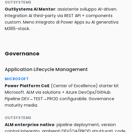
OUTSYSTEMS
OutSystems AI Mentor
: assistente sviluppo AI-driven.
Integration AI third-party via REST API + components
custom. Meno integrato di Power Apps su AI generativa
M365-stack.
Governance
Application Lifecycle Management
MICROSOFT
Power Platform CoE
(Center of Excellence) starter kit
Microsoft. ALM via solutions + Azure DevOps/GitHub.
Pipeline DEV→TEST→PROD configurabile. Governance
maturity media.
OUTSYSTEMS
ALM enterprise nativo
: pipeline deployment, version
control integrato, ambienti DEV/QA/PROD strutturati, code