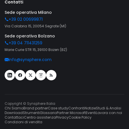
Contatti
Sede operativa Milano
+39 02 00699871
Via Calabria 15, 20054 Segrate (MI)
Sede operativa Bolzano
+39 04 711431259
Marie Curie STR 15, 39100 Bozen (BZ)
info@synsphere.com
Copyright © Synsphere Italia
Chi Siamo
Brand partner
Case study
Confronti
Notizie
Studi & Analisi
Download
Strumenti
Glossario
Partner Microsoft
Eventi
Lavora con noi
Contattaci
Centro assistenza
Privacy
Cookie Policy
Condizioni di vendita