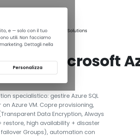
to, e — solo con il tuo
nistering Microsoft Azure SQL Solutions
sono utili. Non facciamo
 marketing. Dettagli nella
URE SQL ENTERPRISE
ering Microsoft A
Personalizza
ion specialistico: gestire Azure SQL
 on Azure VM. Copre provisioning,
 (Transparent Data Encryption, Always
estore, high availability + disaster
-failover Groups), automation con