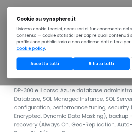
Salta al contenuto
Cookie su synsphere.it
Home
Usiamo cookie tecnici, necessari al funzionamento del si
/
Formazione
/
Catalogo corsi Microsoft
/
DP-300 Admi
consenso — cookie statistici per capire quali contenuti 
profilazione pubblicitaria e non cediamo dati a terzi per
PER DATABASE ADMINISTRATOR CHE GESTISCONO AZ
cookie policy
.
DP-300 Administ
Accetta tutti
Rifiuta tutti
Solutions
DP-300 e il corso Azure database administrat
Database, SQL Managed Instance, SQL Server
configuration, performance tuning, security
Encrypted, Dynamic Data Masking), backup + r
recovery (Always On, Geo-Replication, Auto