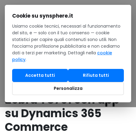
Salta al contenuto
Cookie su synsphere.it
Usiamo cookie tecnici, necessari al funzionamento
Home
/
Case study
/
del sito, e — solo con il tuo consenso — cookie
Azienda dolciaria italiana: 15 palmari Zebra TC701 con app
statistici per capire quali contenuti sono utili. Non
su Dynamics 365 Commerce
facciamo profilazione pubblicitaria e non cediamo
dati a terzi per marketing. Dettagli nella
cookie
SOFTWARE
•
Business app & ERP
•
In evidenza
policy
.
Azienda dolciaria
Accetta tutti
Rifiuta tutti
italiana: 15 palmari
Personalizza
Zebra TC701 con app
su Dynamics 365
Commerce