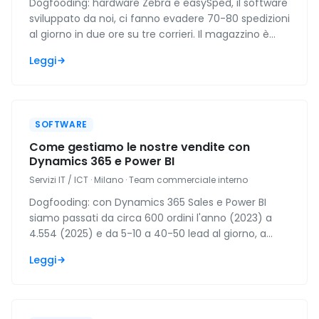
Dogfooding: hardware Zebra e easySped, il software
sviluppato da noi, ci fanno evadere 70-80 spedizioni
al giorno in due ore su tre corrieri. Il magazzino è
passato a part time.
Leggi
SOFTWARE
Come gestiamo le nostre vendite con
Dynamics 365 e Power BI
Servizi IT / ICT · Milano · Team commerciale interno
Dogfooding: con Dynamics 365 Sales e Power BI
siamo passati da circa 600 ordini l'anno (2023) a
4.554 (2025) e da 5-10 a 40-50 lead al giorno, a
parità di risorse. Vendiamo ciò che usiamo.
Leggi