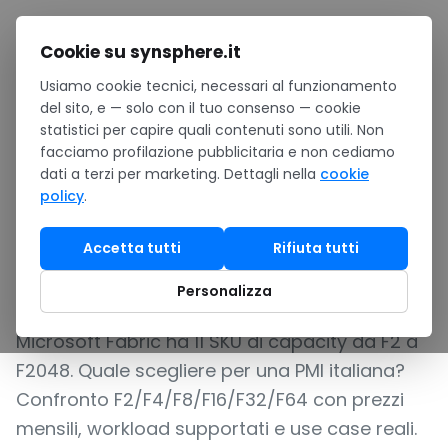
Salta al contenuto
Cookie su synsphere.it
Usiamo cookie tecnici, necessari al funzionamento
Home
/
Notizie
/
del sito, e — solo con il tuo consenso — cookie
Microsoft Fabric pricing 2026: capacity F2-F64 a confronto
statistici per capire quali contenuti sono utili. Non
per PMI italiane
facciamo profilazione pubblicitaria e non cediamo
ANALISI
dati a terzi per marketing. Dettagli nella
cookie
policy
.
Microsoft Fabric pricing
2026: capacity F2-F64 a
Accetta tutti
Rifiuta tutti
confronto per PMI italiane
Personalizza
Microsoft Fabric ha 11 SKU di capacity da F2 a
F2048. Quale scegliere per una PMI italiana?
Confronto F2/F4/F8/F16/F32/F64 con prezzi
mensili, workload supportati e use case reali.