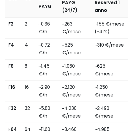
PAYG
Reserved 1
PAYG
(24/7)
anno
F2
2
~0,36
~263
~155 €/mese
€/h
€/mese
(-41%)
F4
4
~0,72
~525
~310 €/mese
€/h
€/mese
F8
8
~1,45
~1.060
~625
€/h
€/mese
€/mese
F16
16
~2,90
~2.120
~1.250
€/h
€/mese
€/mese
F32
32
~5,80
~4.230
~2.490
€/h
€/mese
€/mese
F64
64
~11,60
~8.460
~4.985