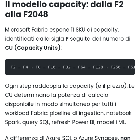
Il modello capacity: dalla F2
alla F2048
Microsoft Fabric espone 11 SKU di capacity,
identificati dalla sigla
F
seguita dal numero di
CU (Capacity Units)
:
F2 → F4 → F8 → F16 → F32 → F64 → F128 → F256 → F512
Ogni step raddoppia la capacity (e il prezzo). Le
CU determinano la potenza di calcolo
disponibile in modo simultaneo per tutti i
workload Fabric: pipeline di ingestion, notebook
Spark, query SQL, refresh Power BI, modelli ML.
A differenza di Azure SQL o Azure Synapse,
non