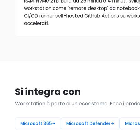
RAM, NVMe 2TB. Build da 25 minuti a 4 minuti, svil
workstation come 'remote desktop' da notebook 
CI/CD runner self-hosted GitHub Actions su works
accelerati.
Si integra con
Workstation è parte di un ecosistema. Ecco i prodo
Microsoft 365
Microsoft Defender
Micros