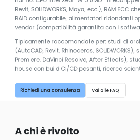
hanno: CPU Intel Xeon W o AMD Threadripper 
Revit, SOLIDWORKS, Maya, ecc.), RAM ECC che
RAID configurabile, alimentatori ridondanti opz
vendor (compatibilità garantita con i softwa
Tipicamente raccomandate per: studi di archi
(AutoCAD, Revit, Rhinoceros, SOLIDWORKS), st
Premiere, DaVinci Resolve, After Effects), stu
house con build CI/CD pesanti, ricerca scient
Richiedi una consulenza
Vai alle FAQ
A chi è rivolto