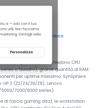
to, e — solo con il tuo
sono utili. Non facciamo
 marketing. Dettagli nella
 EDITING E CALCOLO SCIENTIFICO
Personalizza
 workload pesanti che richiedono CPU
-series o Quadro), grandi quantità di RAM
ponenti per uptime massimo. SynSphere
to: HP Z (Z2/Z4/Z6/Z8), Lenovo
0/5000/7000/9000 series).
 di fascia gaming alta), le workstation