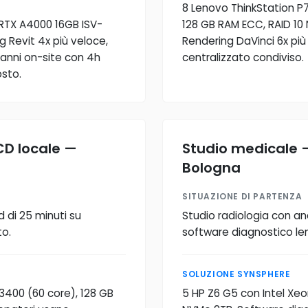
8 Lenovo ThinkStation P
 RTX A4000 16GB ISV-
128 GB RAM ECC, RAID 10 
 Revit 4x più veloce,
Rendering DaVinci 6x più
 anni on-site con 4h
centralizzato condiviso.
sto.
CD locale —
Studio medicale 
Bologna
SITUAZIONE DI PARTENZA
d di 25 minuti su
Studio radiologia con an
to.
software diagnostico lent
SOLUZIONE SYNSPHERE
3400 (60 core), 128 GB
5 HP Z6 G5 con Intel Xe