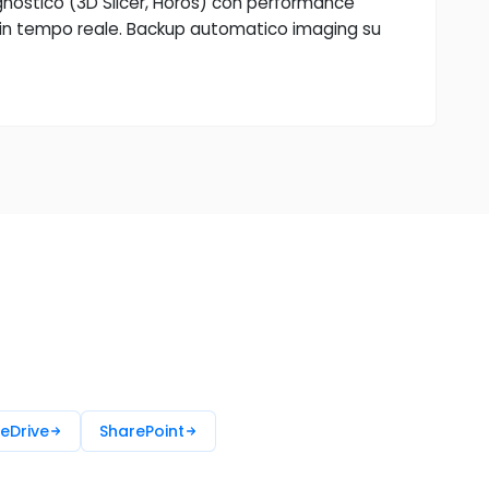
nostico (3D Slicer, Horos) con performance
3D in tempo reale. Backup automatico imaging su
eDrive
SharePoint