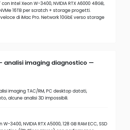
7 con Intel Xeon W-3400, NVIDIA RTX A6000 48GB,
NVMe 16TB per scratch + storage progetti.
 veloce di iMac Pro. Network 10GbE verso storage
— analisi imaging diagnostico —
alisi imaging TAC/RM, PC desktop datati,
o, alcune analisi 3D impossibili.
on W-3400, NVIDIA RTX A5000, 128 GB RAM ECC, SSD