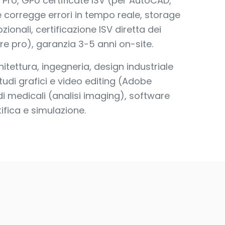
Pro, GPU certificate ISV (per AutoCAD,
 corregge errori in tempo reale, storage
ionali, certificazione ISV diretta dei
re pro), garanzia 3-5 anni on-site.
tettura, ingegneria, design industriale
udi grafici e video editing (Adobe
di medicali (analisi imaging), software
ifica e simulazione.