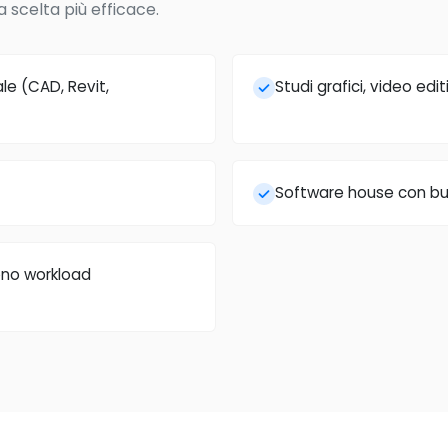
a scelta più efficace.
ale (CAD, Revit,
Studi grafici, video ed
Software house con buil
dono workload