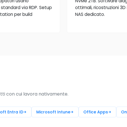
uppatori usano
NVMe 2TB. Software diag
standard via RDP. Setup
ottimali, ricostruzioni 
tation per build
NAS dedicato.
tti con cui lavora nativamente.
oft Entra ID
Microsoft Intune
Office Apps
On