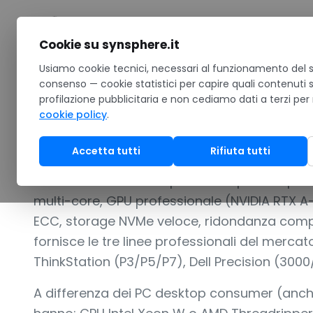
Salta al contenuto
Cookie su synsphere.it
Home
Usiamo cookie tecnici, necessari al funzionamento del si
/
Hardware
/
Computer & Surface
/
Workstation
consenso — cookie statistici per capire quali contenuti 
profilazione pubblicitaria e non cediamo dati a terzi per
WORKSTATION DESKTOP PER CAD, RENDERING, VIDEO
cookie policy
.
Workstation
Accetta tutti
Rifiuta tutti
Le workstation desktop sono PC pensati per
multi-core, GPU professionale (NVIDIA RTX A
ECC, storage NVMe veloce, ridondanza com
fornisce le tre linee professionali del merca
ThinkStation (P3/P5/P7), Dell Precision (300
A differenza dei PC desktop consumer (anche