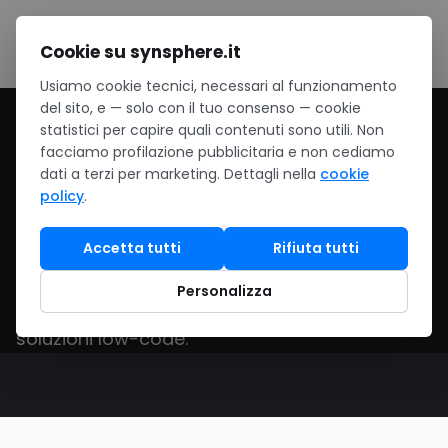
Salta al contenuto
Cookie su synsphere.it
Usiamo cookie tecnici, necessari al funzionamento
del sito, e — solo con il tuo consenso — cookie
Home
/
Software
/
Sviluppo
statistici per capire quali contenuti sono utili. Non
facciamo profilazione pubblicitaria e non cediamo
Sviluppo — Software
dati a terzi per marketing. Dettagli nella
cookie
policy
.
per PMI italiane
Accetta tutti
Rifiuta tutti
Visual Studio, GitHub Enterprise e Power
Personalizza
Platform per sviluppo professionale, CI/CD e
soluzioni low-code.