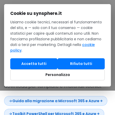
Salta al contenuto
Cookie su synsphere.it
Usiamo cookie tecnici, necessari al funzionamento
Home
/
Risorse
del sito, e — solo con il tuo consenso — cookie
statistici per capire quali contenuti sono utili. Non
Risorse
facciamo profilazione pubblicitaria e non cediamo
dati a terzi per marketing. Dettagli nella
cookie
policy
.
La knowledge base SynSphere: confronti
puntuali fra prodotti Microsoft e alternative,
Accetta tutti
Rifiuta tutti
notizie e analisi sui temi rilevanti per le PMI
Personalizza
italiane, studi originali di mercato e area
download per template e materiali tecnici.
Guida alla migrazione a Microsoft 365 e Azure
Toolkit PowerShell per Microsoft 365 e Azure