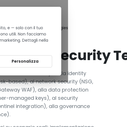
to, e — solo con il tuo
osoft Azure Security Technologies
sono utili. Non facciamo
 marketing. Dettagli nella
D AZURE ENTERPRISE
t Azure Security T
Personalizza
o sul tema security: dalla identity
risk-based), al network security (NSG,
 Gateway WAF), alla data protection
omer-managed keys), al security
ntinel integration), alla governance
nce).