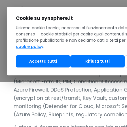
Salta al contenuto
Cookie su synsphere.it
Home
Usiamo cookie tecnici, necessari al funzionamento del si
/
Formazione
/
Catalogo corsi Microsoft
/
AZ-500 Micr
consenso — cookie statistici per capire quali contenuti 
profilazione pubblicitaria e non cediamo dati a terzi per
PER SECURITY ENGINEER CHE PROTEGGONO WORKLOA
cookie policy
.
AZ-500 Microsof
Accetta tutti
Rifiuta tutti
AZ-500 e il corso Microsoft Azure piu complet
(Microsoft Entra ID, PIM, Conditional Access 
Azure Firewall, DDoS Protection, Application
(encryption at rest/transit, Key Vault, cust
monitoring (Defender for Cloud, Microsoft Se
(Azure Policy, Blueprints, regulatory complia