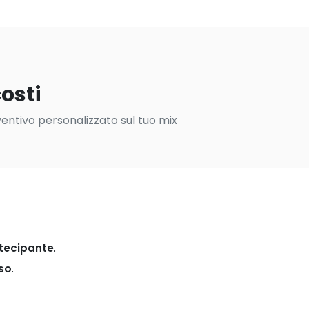
osti
ventivo personalizzato sul tuo mix
rtecipante
.
rso
.