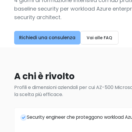
4 giorni di formazione intensiva con lab prat
baseline security per workload Azure enterpri
security architect.
Richiedi una consulenza
Vai alle FAQ
A chi è rivolto
Profili e dimensioni aziendali per cui AZ-500 Micro
la scelta più efficace.
Security engineer che proteggono workload Azu