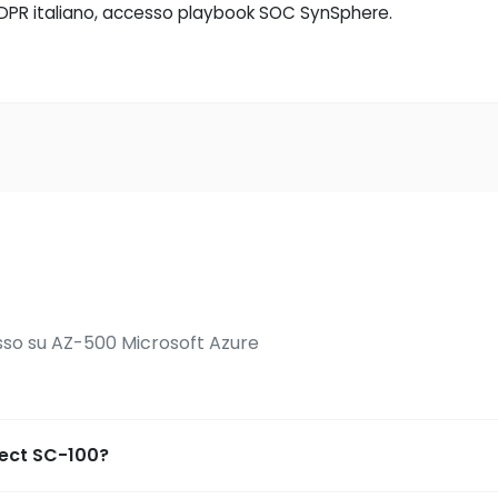
/GDPR italiano, accesso playbook SOC SynSphere.
sso su AZ-500 Microsoft Azure
tect SC-100?