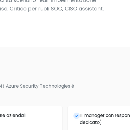
ici su scenario reali: implementazione
se. Critico per ruoli SOC, CISO assistant,
soft Azure Security Technologies è
re aziendali
IT manager con respon
dedicato)