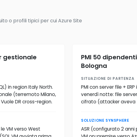
o o profili tipici per cui Azure Site
r gestionale
PMI 50 dipendent
Bologna
SITUAZIONE DI PARTENZA
) in region Italy North.
PMI con server file + E
ionale (terremoto Milano,
venerdì notte: file serv
 Vuole DR cross-region.
cifrato (attacker aveva
SOLUZIONE SYNSPHERE
e le VM verso West
ASR (configurato 2 anni
(SQL VM avviata prima,
VM on-premise verso Azur