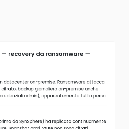
i — recovery da ransomware —
RP in datacenter on-premise. Ransomware attacca
er cifrato, backup giornaliero on-premise anche
 credenziali admin), apparentemente tutto perso.
 prima da SynSphere) ha replicato continuamente
e. Snapshot orari Azure non sono cifrati