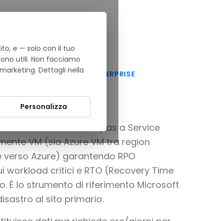
to, e — solo con il tuo
sono utili. Non facciamo
 marketing. Dettagli nella
ER DISASTER RECOVERY ENTERPRISE
very
Personalizza
soft di Disaster Recovery as a Service
amente VM (sia Azure VM tra region
e verso Azure) garantendo RPO
ui workload critici e RTO (Recovery Time
o. È lo strumento di riferimento Microsoft
isastro al sito primario.