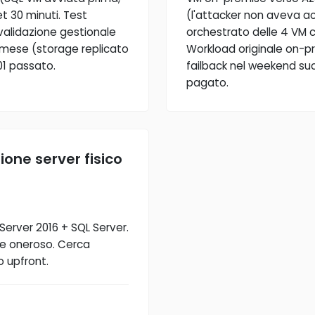
t 30 minuti. Test
(l'attacker non aveva ac
validazione gestionale
orchestrato delle 4 VM cri
/mese (storage replicato
Workload originale on-pr
01 passato.
failback nel weekend succ
pagato.
ione server fisico
Server 2016 + SQL Server.
be oneroso. Cerca
 upfront.