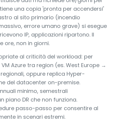
tituisce dati ma richiede ore/giorni per
ntiene una copia 'pronta per accendersi'
astro al sito primario (incendio
massivo, errore umano grave) si esegue
 ricevono IP, applicazioni ripartono. Il
ore, non in giorni.
riate al criticità del workload: per
 VM Azure tra region (es. West Europe →
 regionali, oppure replica Hyper-
e del datacenter on-premise.
nnuali minimo, semestrali
n piano DR che non funziona.
dure passo-passo per consentire al
mente in scenari estremi.