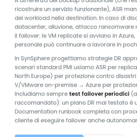
A differenza del backup tradizionale (che res
ricostruire un servizio funzionante), ASR ma
del workload nella destination. In caso di dis
datacenter, alluvione, attacco ransomware 
il failover: le VM replicate si avviano in Azure,
personale può continuare a lavorare in poche 
In SynSphere progettiamo strategie DR approp
scenari standard PMI usiamo ASR per replica
North Europe) per protezione contro disastri
V/VMware on-premise → Azure per protezion
Includiamo sempre
test failover periodici
(a
raccomandato): un piano DR mai testato è u
Documentation runbook completa con proce
cliente di eseguire failover anche autonoma