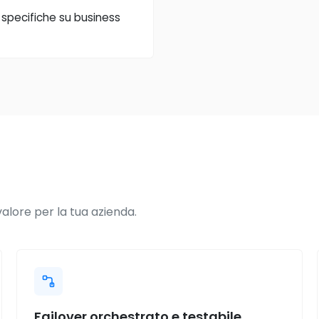
 specifiche su business
alore per la tua azienda.
Failover orchestrato e testabile