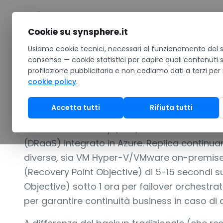
Salta al contenuto
Cookie su synsphere.it
Home
Usiamo cookie tecnici, necessari al funzionamento del si
/
Cloud
/
Microsoft Azure
/
Azure Site Recovery
consenso — cookie statistici per capire quali contenuti 
profilazione pubblicitaria e non cediamo dati a terzi per
REPLICA VM CROSS-REGION O ON-PREMISE→AZURE P
cookie policy
.
Azure Site Reco
Accetta tutti
Rifiuta tutti
Azure Site Recovery (ASR) è il servizio Micro
(DRaaS) integrato in Azure. Replica continu
diverse, sia VM Hyper-V/VMware on-premis
(Recovery Point Objective) di 5-15 secondi s
Objective) sotto 1 ora per failover orchestrat
per garantire continuità business in caso di d