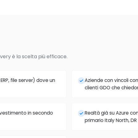
very è la scelta più efficace.
 ERP, file server) dove un
Aziende con vincoli com
clienti GDO che chiedon
nvestimento in secondo
Realtà già su Azure co
primario Italy North, D