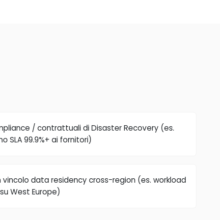
pliance / contrattuali di Disaster Recovery (es.
o SLA 99.9%+ ai fornitori)
n vincolo data residency cross-region (es. workload
R su West Europe)