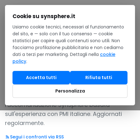
Salta al contenuto
Cookie su synsphere.it
Usiamo cookie tecnici, necessari al funzionamento
Home
/
Confronti
del sito, e — solo con il tuo consenso — cookie
statistici per capire quali contenuti sono utili. Non
Confronti prodotto
facciamo profilazione pubblicitaria e non cediamo
dati a terzi per marketing. Dettagli nella
cookie
policy
.
Guide editoriali per scegliere
consapevolmente fra prodotti Microsoft e
Accetta tutti
Rifiuta tutti
alternative di mercato. Ogni confronto riporta
Personalizza
criteri tabellati, scenari decisionali e
raccomandazione SynSphere basata
sull'esperienza con PMI italiane. Aggiornati
regolarmente.
Segui i confronti via RSS