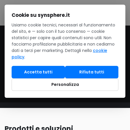
Salta al contenuto
Cookie su synsphere.it
Usiamo cookie tecnici, necessari al funzionamento
del sito, e — solo con il tuo consenso — cookie
Home
/
Cloud
/
Microsoft Azure
statistici per capire quali contenuti sono utili. Non
facciamo profilazione pubblicitaria e non cediamo
Microsoft Azure
dati a terzi per marketing. Dettagli nella
cookie
policy
.
Compute, App Service, Storage e Azure AI: la
Accetta tutti
Rifiuta tutti
piattaforma cloud Microsoft per applicazioni
scalabili, container e servizi cognitivi.
Personalizza
Prodotti e soluzioni