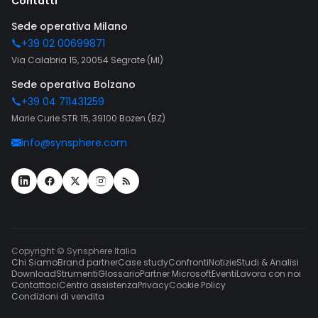
Contatti
Sede operativa Milano
+39 02 00699871
Via Calabria 15, 20054 Segrate (MI)
Sede operativa Bolzano
+39 04 711431259
Marie Curie STR 15, 39100 Bozen (BZ)
info@synsphere.com
Copyright © Synsphere Italia
Chi Siamo
Brand partner
Case study
Confronti
Notizie
Studi & Analisi
Download
Strumenti
Glossario
Partner Microsoft
Eventi
Lavora con noi
Contattaci
Centro assistenza
Privacy
Cookie Policy
Condizioni di vendita