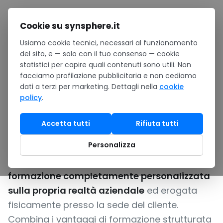
Salta al contenuto
Cookie su synsphere.it
Usiamo cookie tecnici, necessari al funzionamento
Home
/
Formazione
/
Formazione personalizzata
/
del sito, e — solo con il tuo consenso — cookie
Aziendale on-site
statistici per capire quali contenuti sono utili. Non
facciamo profilazione pubblicitaria e non cediamo
FORMAZIONE AZIENDALE ON-SITE: CORSI
dati a terzi per marketing. Dettagli nella
cookie
CUSTOMIZZATI NELLA TUA SEDE
policy
.
Aziendale on-site
Accetta tutti
Rifiuta tutti
Personalizza
La formazione aziendale on-site è il servizio
dedicato per gruppi aziendali che vogliono
formazione completamente personalizzata
sulla propria realtà aziendale
ed erogata
fisicamente presso la sede del cliente.
Combina i vantaggi di formazione strutturata