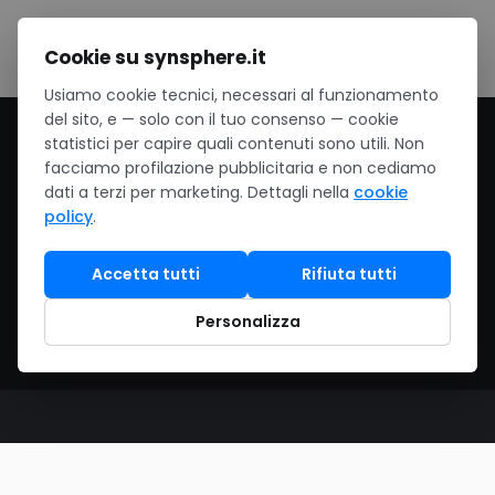
Salta al contenuto
Cookie su synsphere.it
Usiamo cookie tecnici, necessari al funzionamento
del sito, e — solo con il tuo consenso — cookie
Home
/
Software
/
Software su misura
statistici per capire quali contenuti sono utili. Non
facciamo profilazione pubblicitaria e non cediamo
Software su misura
dati a terzi per marketing. Dettagli nella
cookie
policy
.
Sviluppo software su misura e system
Accetta tutti
Rifiuta tutti
integration a Milano, Segrate e Bolzano: web,
mobile, desktop e applicazioni AI-powered su
Personalizza
tecnologie moderne per le PMI italiane.