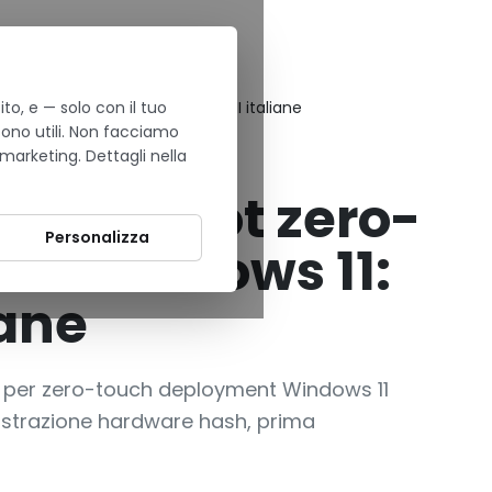
to, e — solo con il tuo
oyment Windows 11: tutorial PMI italiane
sono utili. Non facciamo
 marketing. Dettagli nella
 Autopilot zero-
Personalizza
nt Windows 11:
iane
ot per zero-touch deployment Windows 11
registrazione hardware hash, prima