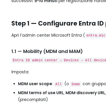
successivi:
5-10 minuti
per registrazione hard
Step 1 — Configurare Entra ID 
Apri l’admin center Microsoft Entra (
entra.mic
1.1 — Mobility (MDM and MAM)
Entra ID admin center → Devices → All devic
Imposta:
MDM user scope
:
(o
con gruppo 
All
Some
MDM terms of use URL
,
MDM discovery URL
(precompilati)