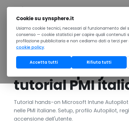
Salta al contenuto
Cookie su synsphere.it
Home
Usiamo cookie tecnici, necessari al funzionamento del si
/
Notizie
/
Microsoft Intune Autopilot zero-touch depl
consenso — cookie statistici per capire quali contenuti 
profilazione pubblicitaria e non cediamo dati a terzi per
TUTORIAL
cookie policy
.
Microsoft Intune
Accetta tutti
Rifiuta tutti
touch deployme
tutorial PMI ital
Tutorial hands-on Microsoft Intune Autopil
nelle PMI italiane. Setup, profilo Autopilot, 
accensione dell'utente.