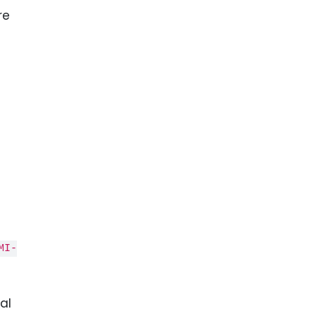
re
MI-
al