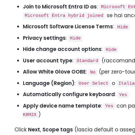
Join to Microsoft Entra ID as
:
Microsoft En
se hai anc
Microsoft Entra hybrid joined
Microsoft Software License Terms
:
Hide
Privacy settings
:
Hide
Hide change account options
:
Hide
User account type
:
(raccomandat
Standard
Allow White Glove OOBE
:
(per zero-touc
No
Language (Region)
:
o
User Select
Italia
Automatically configure keyboard
:
Yes
Apply device name template
:
con pat
Yes
)
K8M2X
Click
Next
,
Scope tags
(lascia default o asse