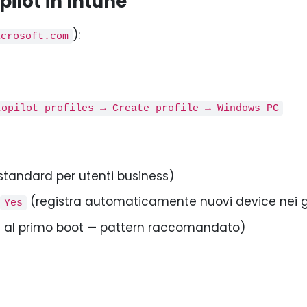
pilot in Intune
):
icrosoft.com
topilot profiles → Create profile → Windows PC
tandard per utenti business)
(registra automaticamente nuovi device nei g
Yes
in al primo boot — pattern raccomandato)