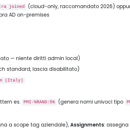
(cloud-only, raccomandato 2026) oppu
tra joined
ora AD on-premises
o — niente diritti admin local)
h standard, lascia disabilitato)
n (Italy)
tern es.
(genera nomi univoci tipo
PMI-%RAND:5%
P
gna a scope tag aziendale),
Assignments
: assegna 