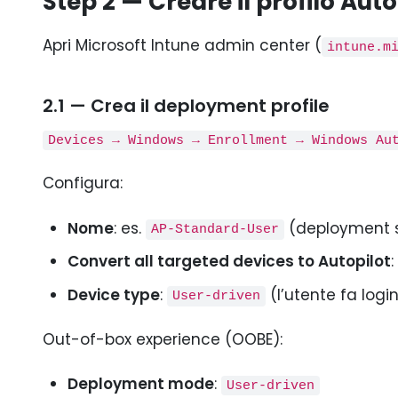
Step 2 — Creare il profilo Auto
Apri Microsoft Intune admin center (
intune.m
2.1 — Crea il deployment profile
Devices → Windows → Enrollment → Windows Au
Configura:
Nome
: es.
(deployment s
AP-Standard-User
Convert all targeted devices to Autopilot
:
Device type
:
(l’utente fa log
User-driven
Out-of-box experience (OOBE):
Deployment mode
:
User-driven