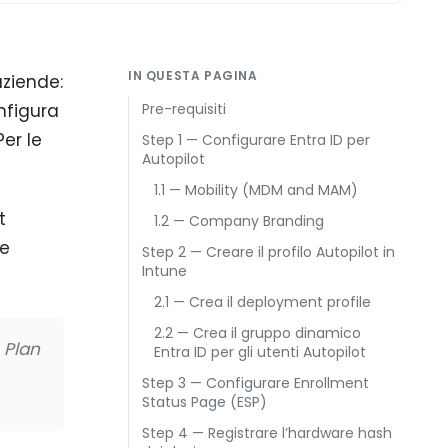
IN QUESTA PAGINA
aziende:
onfigura
Pre-requisiti
Per le
Step 1 — Configurare Entra ID per
Autopilot
1.1 — Mobility (MDM and MAM)
t
1.2 — Company Branding
ne
Step 2 — Creare il profilo Autopilot in
Intune
2.1 — Crea il deployment profile
2.2 — Crea il gruppo dinamico
 Plan
Entra ID per gli utenti Autopilot
Step 3 — Configurare Enrollment
Status Page (ESP)
Step 4 — Registrare l’hardware hash