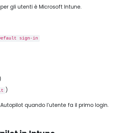
er gli utenti è Microsoft Intune.
Default sign-in
)
)
it
topilot quando l’utente fa il primo login.