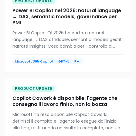
PRODUCT UPDATE
Power BI Copilot nel 2026: natural language
→ DAX, semantic models, governance per
PMI
Power BI Copilot Q1 2026 ha portato natural
language → DAX affidabile, semantic models gestiti,
narrate insights. Cosa cambia per il controllo di
gestione delle PMI italiane e dove sta ancora il
limite.
Microsoft 365 Copilot
GPT-5
PMI
PRODUCT UPDATE
Copilot Cowork è disponibile: l'agente che
consegna il lavoro finito, non la bozza
Microsoft ha reso disponibile Copilot Cowork:
definisci il compito e l'agente lo esegue dall'inizio
alla fine, restituendo un risultato completo, non un
suggerimento. Cosa può fare (e non fare) per una