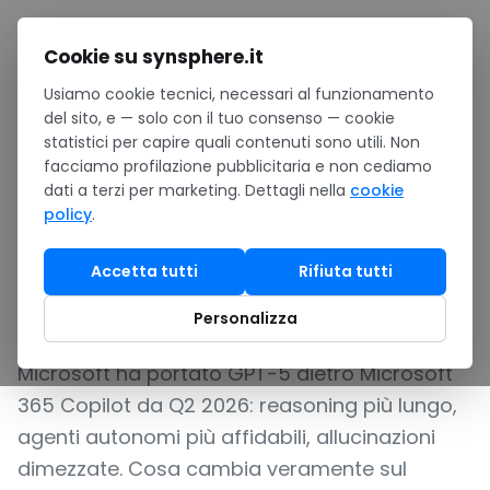
Salta al contenuto
Cookie su synsphere.it
Usiamo cookie tecnici, necessari al funzionamento
Home
/
Notizie
/
del sito, e — solo con il tuo consenso — cookie
GPT-5 dietro Microsoft 365 Copilot: cosa cambia davvero
statistici per capire quali contenuti sono utili. Non
per le PMI italiane
facciamo profilazione pubblicitaria e non cediamo
PRODUCT UPDATE
dati a terzi per marketing. Dettagli nella
cookie
policy
.
GPT-5 dietro Microsoft 365
Copilot: cosa cambia
Accetta tutti
Rifiuta tutti
davvero per le PMI italiane
Personalizza
Microsoft ha portato GPT-5 dietro Microsoft
365 Copilot da Q2 2026: reasoning più lungo,
agenti autonomi più affidabili, allucinazioni
dimezzate. Cosa cambia veramente sul