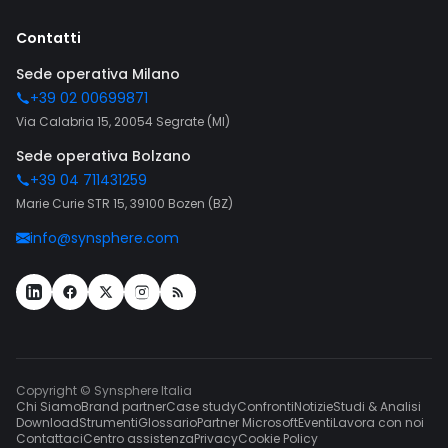
Contatti
Sede operativa Milano
+39 02 00699871
Via Calabria 15, 20054 Segrate (MI)
Sede operativa Bolzano
+39 04 711431259
Marie Curie STR 15, 39100 Bozen (BZ)
info@synsphere.com
Copyright © Synsphere Italia
Chi Siamo
Brand partner
Case study
Confronti
Notizie
Studi & Analisi
Download
Strumenti
Glossario
Partner Microsoft
Eventi
Lavora con noi
Contattaci
Centro assistenza
Privacy
Cookie Policy