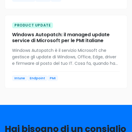
PRODUCT UPDATE
Windows Autopatch: il managed update
service di Microsoft per le PMI italiane
Windows Autopatch è il servizio Microsoft che
gestisce gli update di Windows, Office, Edge, driver
e firmware al posto del tuo IT. Cosa fa, quando ha
senso adottarlo per le PMI, costi e gotcha reali del
2026.
Intune
Endpoint
PMI
Hai bisogno di un consiglio