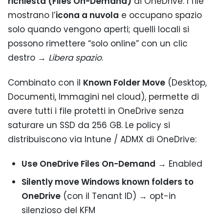
richiesta (Files On-Demand)
di OneDrive. I file
mostrano l’
icona a nuvola
e occupano spazio
solo quando vengono aperti; quelli locali si
possono rimettere “solo online” con un clic
destro →
Libera spazio
.
Combinato con il
Known Folder Move
(Desktop,
Documenti, Immagini nel cloud), permette di
avere tutti i file protetti in OneDrive senza
saturare un SSD da 256 GB. Le policy si
distribuiscono via Intune / ADMX di OneDrive:
Use OneDrive Files On-Demand
→ Enabled
Silently move Windows known folders to
OneDrive
(con il Tenant ID) → opt-in
silenzioso del KFM