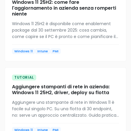
Windows 11 25H2: come fare
l'aggiornamento in azienda senza romperti
niente
Windows 11 25H2 è disponibile come enablement
package dal 30 settembre 2025: cosa cambia,
come capire se il PC è pronto e come pianificare il
rollout in una PMI italiana senza fermare il lavoro.
Windows 11
Intune
PMI
TUTORIAL
Aggiungere stampanti di rete in azienda:
Windows 11 25H2, driver, deploy su flotta
Aggiungere una stampante di rete in Windows 11 è
facile sul singolo PC. Su una flotta di 30 endpoint,
no: serve un approccio centralizzato. Guida pratica
per IT di PMI dalla configurazione manuale a
Universal Print.
Windows 11
Intune
PMI