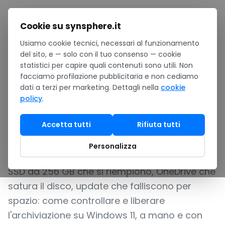
Salta al contenuto
Cookie su synsphere.it
Usiamo cookie tecnici, necessari al funzionamento
Home
/
Notizie
/
del sito, e — solo con il tuo consenso — cookie
Spazio e archiviazione su Windows 11: come gestirlo nella
statistici per capire quali contenuti sono utili. Non
flotta aziendale
facciamo profilazione pubblicitaria e non cediamo
GUIDA
dati a terzi per marketing. Dettagli nella
cookie
policy
.
Spazio e archiviazione su
Windows 11: come gestirlo
Accetta tutti
Rifiuta tutti
nella flotta aziendale
Personalizza
SSD da 256 GB che si riempiono, OneDrive che
satura il disco, update che falliscono per
spazio: come controllare e liberare
l'archiviazione su Windows 11, a mano e con