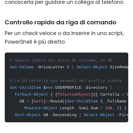
conoscerla per guidare un collega al telefono.
Controllo rapido da riga di comando
Per un check veloce o da inserire in uno script,
PowerShell è più diretto:
# Spazio libero sul disco di sistema, in GB
Get-Volume
 -
DriveLetter C 
|
 Select-Object
 SizeRemai
# Le 20 cartelle più pesanti del profilo utente
Get-ChildItem
 $
env:
USERPROFILE 
-
Directory 
|
  ForEach-Object
 { [
PSCustomObject
]
@
{ Cartella 
=
 $_
    GB 
=
 [
math
]::Round((
Get-ChildItem
 $_
.FullName 
-
      Measure-Object
 Length 
-
Sum).Sum 
/
 1
GB,
 2
) } }
  Sort-Object
 GB 
-
Descending 
|
 Select-Object
 -
First